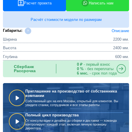
Расчет проекта
Написать нам
Расчёт стоимости модели по размерам
Габариты:
Описание
Ширина
2200 мм.
Высота
2400 мм.
Глубина
600 мм.
0 ₽
- первый взнос
Сбербанк
0 %
- без переплаты
Рассрочка
6 мес.
- срок пол года
Приглашение на производство от собственника
компании
Собственный цех на юге Москвы, открытый для клиентов. Вы
увидите станки, сотрудников и все этапы работы.
Полный цикл производства
От консультации и дизайна до сборки и доставки — команда
контролирует каждый этап, включая личную проверку
директора.