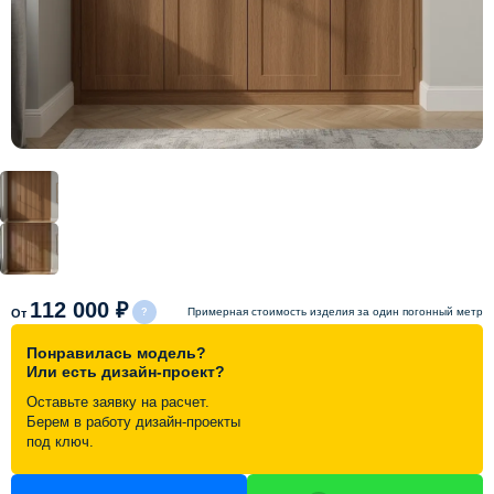
Схема работы
Акции и скидки
Портфолио
Видеоотзывы
Статьи
112 000 ₽
Примерная стоимость изделия за один погонный метр
От
Понравилась модель?
Контакты
Или есть дизайн-проект?
Оставьте заявку на расчет.
Берем в работу дизайн-проекты
под ключ.