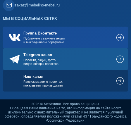
zakaz@mebelino-mebel.ru
МЫ В СОЦИАЛЬНЫХ СЕТЯХ
Группа Вконтакте
Публикуем сезонные акции
и выкладываем портфолио
Telegram канал
Новости, акции, фото,
видео-обзоры проектов
Наш канал
Рассказываем о проектах,
показываем производство
2026 © Мебелино. Все права защищены.
Обращаем Ваше внимание на то, что информация на сайте носит
исключительно ознакомительный характер и не является публичной
офертой, определяемая положениями статьи 437 Гражданского кодекса
Российской Федерации.