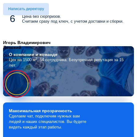
Написать директору
Цена без сюрпризов.
Считаем сразу под ключ, с учетом доставки и сборки.
Игорь Владимирович
Лонский
О компании
и команде
Основатель компании
2
Цех на 1500 м
, 54 сотрудника.
Безупречная репутация за 15
Мебелино
лет.
Максимальная
прозрачность
Сделаем чат, подключим нужных вам
людей и наших специалистов. Вы будете
видеть каждый этап работы.