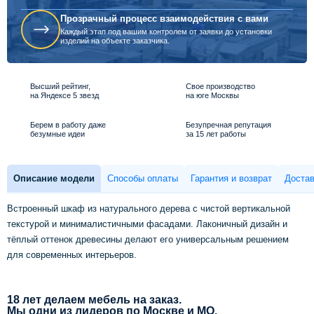
Прозрачный процесс взаимодействия с вами
Каждый этап под вашим контролем от заявки до установки
изделий на объекте заказчика.
Высший рейтинг,
Свое производство
на Яндексе 5 звезд
на юге Москвы
Берем в работу даже
Безупречная репутация
безумные идеи
за 15 лет работы
Описание модели
Способы оплаты
Гарантия и возврат
Достав
Встроенный шкаф из натурального дерева с чистой вертикальной
текстурой и минималистичными фасадами. Лаконичный дизайн и
тёплый оттенок древесины делают его универсальным решением
для современных интерьеров.
18 лет делаем мебель на заказ.
Мы одни из лидеров по Москве и МО.