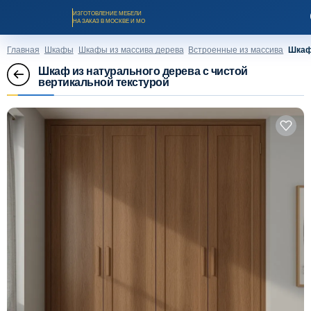
ИЗГОТОВЛЕНИЕ МЕБЕЛИ
НА ЗАКАЗ В МОСКВЕ И МО
Главная
Шкафы
Шкафы из массива дерева
Встроенные из массива
Шкаф 
Шкаф из натурального дерева с чистой
вертикальной текстурой
Заказать звонок
Каталог мебели на заказ
О компании
Оплата и доставка
Рассрочка и кредит