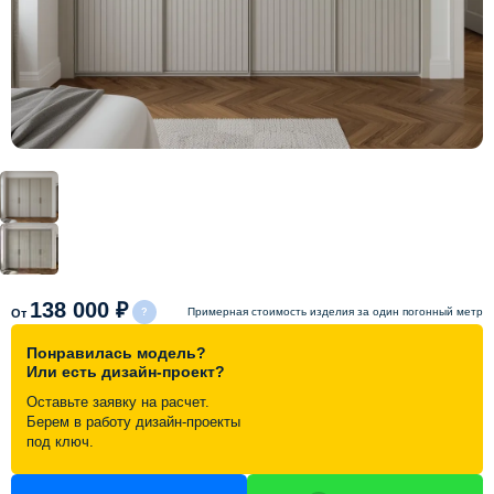
Схема работы
Акции и скидки
Портфолио
Видеоотзывы
Статьи
138 000 ₽
Примерная стоимость изделия за один погонный метр
От
Понравилась модель?
Контакты
Или есть дизайн-проект?
Оставьте заявку на расчет.
Берем в работу дизайн-проекты
под ключ.