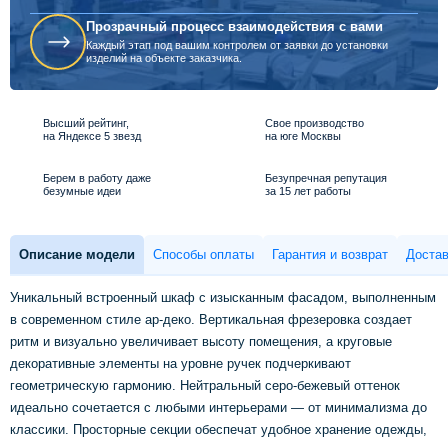
Прозрачный процесс взаимодействия с вами
Каждый этап под вашим контролем от заявки до установки
изделий на объекте заказчика.
Высший рейтинг,
Свое производство
на Яндексе 5 звезд
на юге Москвы
Берем в работу даже
Безупречная репутация
безумные идеи
за 15 лет работы
Описание модели
Способы оплаты
Гарантия и возврат
Достав
Уникальный встроенный шкаф с изысканным фасадом, выполненным
в современном стиле ар-деко. Вертикальная фрезеровка создает
ритм и визуально увеличивает высоту помещения, а круговые
декоративные элементы на уровне ручек подчеркивают
геометрическую гармонию. Нейтральный серо-бежевый оттенок
идеально сочетается с любыми интерьерами — от минимализма до
классики. Просторные секции обеспечат удобное хранение одежды,