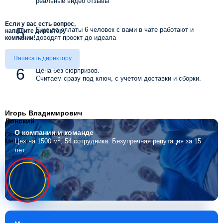
реальные видео отзывы
Если у вас есть вопрос,
Еще до оплаты 6 человек с вами в чате работают и
напишите директору
доводят проект до идеала
компании!
Написать директору
Цена без сюрпризов.
Считаем сразу под ключ, с учетом доставки и сборки.
Игорь Владимирович
Лонский
О компании
и команде
Основатель компании
2
Цех на 1500 м
, 54 сотрудника.
Безупречная репутация за 15
Мебелино
лет.