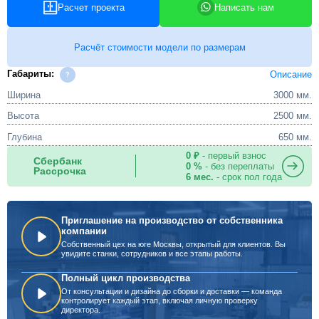
Расчет проекта
Написать нам
Расчёт стоимости модели по размерам
Габариты:
Описание
Ширина
3000 мм.
Высота
2500 мм.
Глубина
650 мм.
0 ₽
- первый взнос
Сбербанк
0 %
- без переплаты
Рассрочка
6 мес.
- срок пол года
Приглашение на производство от собственника
компании
Собственный цех на юге Москвы, открытый для клиентов. Вы
увидите станки, сотрудников и все этапы работы.
Полный цикл производства
От консультации и дизайна до сборки и доставки — команда
контролирует каждый этап, включая личную проверку
директора.