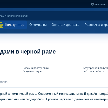
Ваш город:
Калькулятор
О компании
Оплата и доставка
Рассрочка и кр
дами в черной раме
Берем в работу даже
Безупречная репут
безумные идеи
за 15 лет работы
борка
ерной алюминиевой раме. Современный минималистичный дизайн придаё
для спальни или гардеробной. Прочное зеркало с делением на геометри