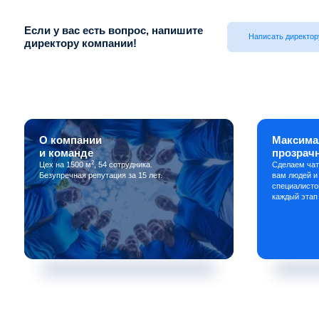
Если у вас есть вопрос, напишите
Написать директор
директору компании!
О компании
Максима
и команде
прозрач
2
Цех на 1500 м
, 54 сотрудника.
Сделаем чат
Безупречная репутация за 15 лет.
вам людей и
специалисто
каждый этап