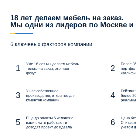
18 лет делаем мебель на заказ.
Мы одни из лидеров по Москве и
6 ключевых факторов компании
Уже 18 лет мы делаем мебель
Более 35
только на заказ, это наш
портфол
фокус
квалифи
У нас собственное
Рейтинг 
производство, открытое для
более 20
клиентов компании
реальны
Еще до оплаты 6 человек с
Цена бе
вами в чате работают и
Считаем 
доводят проект до идеала
учетом д