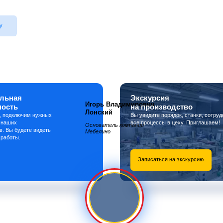
у
льная
Экскурсия
Игорь Владимирович
ность
на производство
Лонский
, подключим нужных
Вы увидите порядок, станки, сотруд
 наших
все процессы в цеху. Приглашаем!
Основатель компании
в. Вы будете видеть
Мебелино
 работы.
Записаться на экскурсию