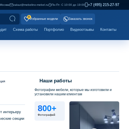
+7 (495) 215-27-97
Москва
zakaz@mebelino-mebel.ru
Пн-Пт: С 10:00 до 19:00
0
Избранные модели
Заказать звонок
едит
Схема работы
Портфолио
Видеоотзывы
Контакты
Наши работы
ация
Фотографии мебели, которые мы изготовили и
установили нашим клиентам
800+
т интерьеру
Фотографий
ческие секции