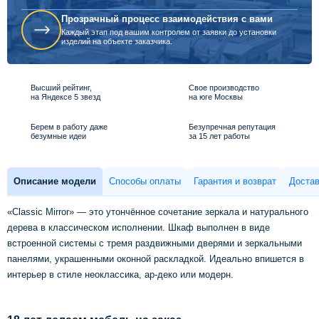
Прозрачный процесс взаимодействия с вами
Каждый этап под вашим контролем от заявки до установки
изделий на объекте заказчика.
Высший рейтинг,
Свое производство
на Яндексе 5 звезд
на юге Москвы
Берем в работу даже
Безупречная репутация
безумные идеи
за 15 лет работы
Описание модели
Способы оплаты
Гарантия и возврат
Достав
«Classic Mirror» — это утончённое сочетание зеркала и натурального
дерева в классическом исполнении. Шкаф выполнен в виде
встроенной системы с тремя раздвижными дверями и зеркальными
панелями, украшенными оконной раскладкой. Идеально впишется в
интерьер в стиле неоклассика, ар-деко или модерн.