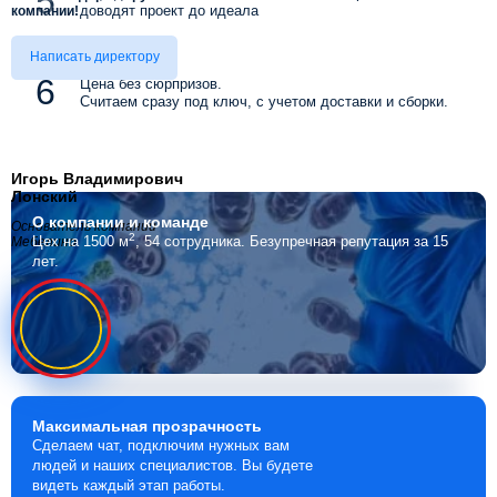
доводят проект до идеала
компании!
Написать директору
Цена без сюрпризов.
Считаем сразу под ключ, с учетом доставки и сборки.
Игорь Владимирович
Лонский
О компании
и команде
Основатель компании
2
Цех на 1500 м
, 54 сотрудника.
Безупречная репутация за 15
Мебелино
лет.
Максимальная
прозрачность
Сделаем чат, подключим нужных вам
людей и наших специалистов. Вы будете
видеть каждый этап работы.