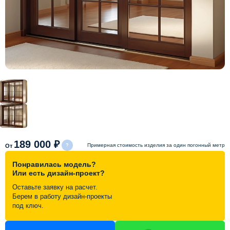
Схема работы
Акции и скидки
Портфолио
Видеоотзывы
Статьи
189 000 ₽
Примерная стоимость изделия за один погонный метр
От
Понравилась модель?
Контакты
Или есть дизайн-проект?
Оставьте заявку на расчет.
Берем в работу дизайн-проекты
под ключ.