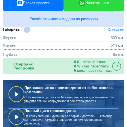
Расчет проекта
Написать нам
Расчёт стоимости модели по размерам
Габариты:
Описание
Ширина
300 мм.
Высота
270 мм.
Глубина
65 мм.
0 ₽
- первый взнос
Сбербанк
0 %
- без переплаты
Рассрочка
6 мес.
- срок пол года
Приглашение на производство от собственника
компании
Собственный цех на юге Москвы, открытый для клиентов. Вы
увидите станки, сотрудников и все этапы работы.
Полный цикл производства
От консультации и дизайна до сборки и доставки — команда
контролирует каждый этап, включая личную проверку
директора.