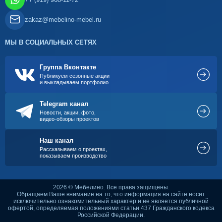
zakaz@mebelino-mebel.ru
МЫ В СОЦИАЛЬНЫХ СЕТЯХ
Группа Вконтакте
Публикуем сезонные акции
и выкладываем портфолио
Telegram канал
Новости, акции, фото,
видео-обзоры проектов
Наш канал
Рассказываем о проектах,
показываем производство
2026 © Мебелино. Все права защищены.
Обращаем Ваше внимание на то, что информация на сайте носит
исключительно ознакомительный характер и не является публичной
офертой, определяемая положениями статьи 437 Гражданского кодекса
Российской Федерации.