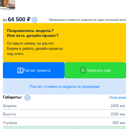
Схема работы
64 500 ₽
Примерная стоимость изделия за один погонный метр
От
Акции и скидки
Понравилась модель?
Или есть дизайн-проект?
Оставьте заявку на расчет.
Портфолио
Берем в работу дизайн-проекты
под ключ.
Видеоотзывы
Расчет проекта
Написать нам
Статьи
Расчёт стоимости модели по размерам
Контакты
Габариты:
Описание
Ширина
2400 мм.
Высота
2500 мм.
Глубина
600 мм.