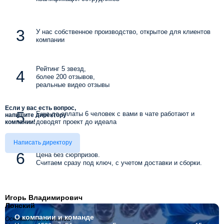
У нас собственное производство, открытое для клиентов
компании
Рейтинг 5 звезд,
более 200 отзывов,
реальные видео отзывы
Если у вас есть вопрос,
Еще до оплаты 6 человек с вами в чате работают и
напишите директору
доводят проект до идеала
компании!
Написать директору
Цена без сюрпризов.
Считаем сразу под ключ, с учетом доставки и сборки.
Игорь Владимирович
Лонский
О компании
и команде
Основатель компании
2