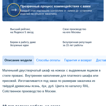
Прозрачный процесс взаимодействия с вами
Каждый этап под вашим контролем от заявки до установки
изделий на объекте заказчика.
Высший рейтинг,
Свое производство
на Яндексе 5 звезд
на юге Москвы
Берем в работу даже
Безупречная репутация
безумные идеи
за 15 лет работы
Описание модели
Способы оплаты
Гарантия и возврат
Достав
Маленький двустворчатый шкаф на ножках с выдвижным ящиком в
стиле прованс. Внутреннее наполнение для платяного шкафа или
прихожей. Изготавливается под заказ по размерам заказчика из
твёрдой древесины ясень, бук, дуб. Цвета по каталогу RAL.
Собственное производство в Москве.