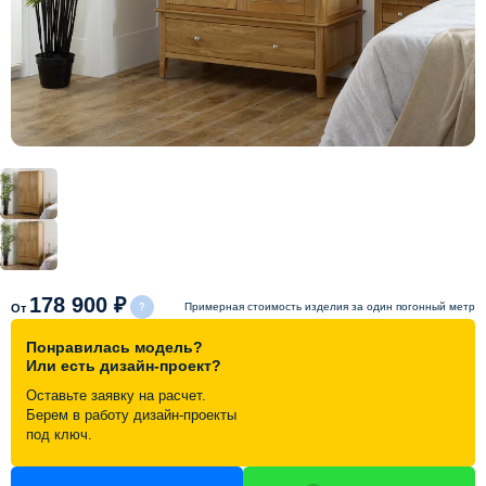
Схема работы
Акции и скидки
Портфолио
Видеоотзывы
Статьи
178 900 ₽
Примерная стоимость изделия за один погонный метр
От
Понравилась модель?
Контакты
Или есть дизайн-проект?
Оставьте заявку на расчет.
Берем в работу дизайн-проекты
под ключ.