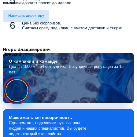
доводят проект до идеала
компании!
Написать директору
Цена без сюрпризов.
Считаем сразу под ключ, с учетом доставки и сборки.
Игорь Владимирович
Лонский
О компании
и команде
Основатель компании
2
Цех на 1500 м
, 54 сотрудника.
Безупречная репутация за 15
Мебелино
лет.
Максимальная
прозрачность
Сделаем чат, подключим нужных вам
людей и наших специалистов. Вы будете
видеть каждый этап работы.