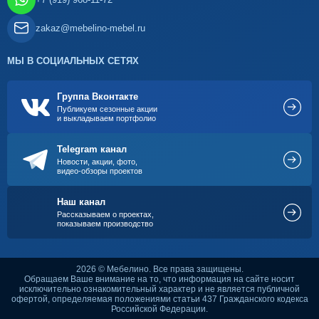
zakaz@mebelino-mebel.ru
МЫ В СОЦИАЛЬНЫХ СЕТЯХ
Группа Вконтакте
Публикуем сезонные акции
и выкладываем портфолио
Telegram канал
Новости, акции, фото,
видео-обзоры проектов
Наш канал
Рассказываем о проектах,
показываем производство
2026 © Мебелино. Все права защищены.
Обращаем Ваше внимание на то, что информация на сайте носит
исключительно ознакомительный характер и не является публичной
офертой, определяемая положениями статьи 437 Гражданского кодекса
Российской Федерации.