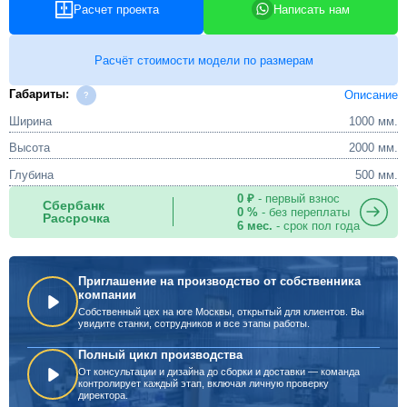
Расчет проекта
Написать нам
Расчёт стоимости модели по размерам
Габариты:
Описание
Ширина
1000 мм.
Высота
2000 мм.
Глубина
500 мм.
0 ₽
- первый взнос
Сбербанк
0 %
- без переплаты
Рассрочка
6 мес.
- срок пол года
Приглашение на производство от собственника
компании
Собственный цех на юге Москвы, открытый для клиентов. Вы
увидите станки, сотрудников и все этапы работы.
Полный цикл производства
От консультации и дизайна до сборки и доставки — команда
контролирует каждый этап, включая личную проверку
директора.