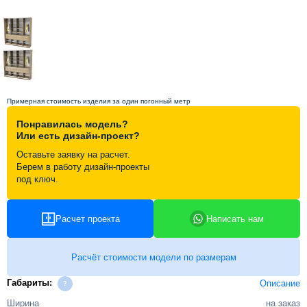
Схема работы
Акции и скидки
Примерная стоимость изделия за один погонный метр
Портфолио
Понравилась модель?
Или есть дизайн-проект?
Видеоотзывы
Оставьте заявку на расчет.
Берем в работу дизайн-проекты
под ключ.
Статьи
Расчет проекта
Написать нам
Контакты
Расчёт стоимости модели по размерам
Габариты:
Описание
Ширина
на заказ