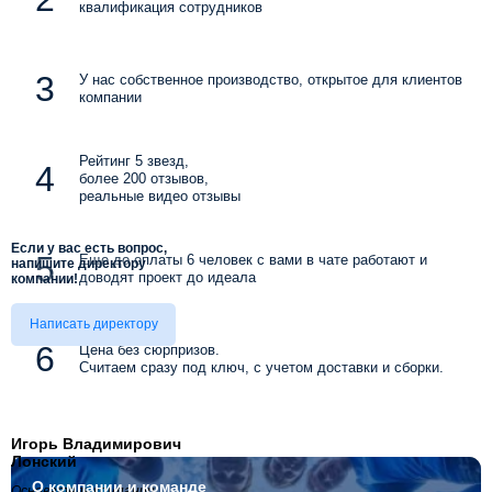
квалификация сотрудников
У нас собственное производство, открытое для клиентов
компании
Рейтинг 5 звезд,
более 200 отзывов,
реальные видео отзывы
Если у вас есть вопрос,
Еще до оплаты 6 человек с вами в чате работают и
напишите директору
доводят проект до идеала
компании!
Написать директору
Цена без сюрпризов.
Считаем сразу под ключ, с учетом доставки и сборки.
Игорь Владимирович
Лонский
О компании
и команде
Основатель компании