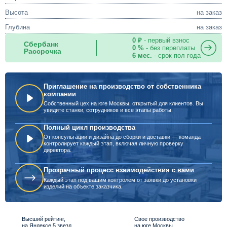
Высота
на заказ
Глубина
на заказ
0 ₽
- первый взнос
Сбербанк
0 %
- без переплаты
Рассрочка
6 мес.
- срок пол года
Приглашение на производство от собственника
компании
Собственный цех на юге Москвы, открытый для клиентов. Вы
увидите станки, сотрудников и все этапы работы.
Полный цикл производства
От консультации и дизайна до сборки и доставки — команда
контролирует каждый этап, включая личную проверку
директора.
Прозрачный процесс взаимодействия с вами
Каждый этап под вашим контролем от заявки до установки
изделий на объекте заказчика.
Высший рейтинг,
Свое производство
на Яндексе 5 звезд
на юге Москвы