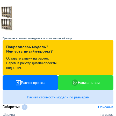
Схема работы
Акции и скидки
Примерная стоимость изделия за один погонный метр
Портфолио
Понравилась модель?
Или есть дизайн-проект?
Видеоотзывы
Оставьте заявку на расчет.
Берем в работу дизайн-проекты
под ключ.
Статьи
Расчет проекта
Написать нам
Контакты
Расчёт стоимости модели по размерам
Габариты:
Описание
Ширина
на заказ