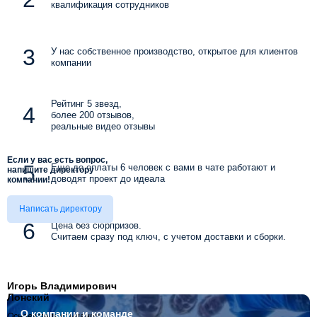
квалификация сотрудников
У нас собственное производство, открытое для клиентов
компании
Рейтинг 5 звезд,
более 200 отзывов,
реальные видео отзывы
Если у вас есть вопрос,
Еще до оплаты 6 человек с вами в чате работают и
напишите директору
доводят проект до идеала
компании!
Написать директору
Цена без сюрпризов.
Считаем сразу под ключ, с учетом доставки и сборки.
Игорь Владимирович
Лонский
О компании
и команде
Основатель компании