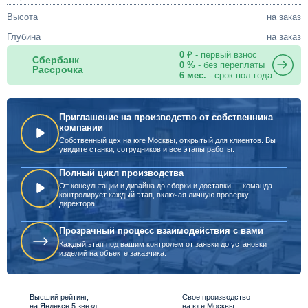
Высота
на заказ
Глубина
на заказ
0 ₽
- первый взнос
Сбербанк
0 %
- без переплаты
Рассрочка
6 мес.
- срок пол года
Приглашение на производство от собственника
компании
Собственный цех на юге Москвы, открытый для клиентов. Вы
увидите станки, сотрудников и все этапы работы.
Полный цикл производства
От консультации и дизайна до сборки и доставки — команда
контролирует каждый этап, включая личную проверку
директора.
Прозрачный процесс взаимодействия с вами
Каждый этап под вашим контролем от заявки до установки
изделий на объекте заказчика.
Высший рейтинг,
Свое производство
на Яндексе 5 звезд
на юге Москвы