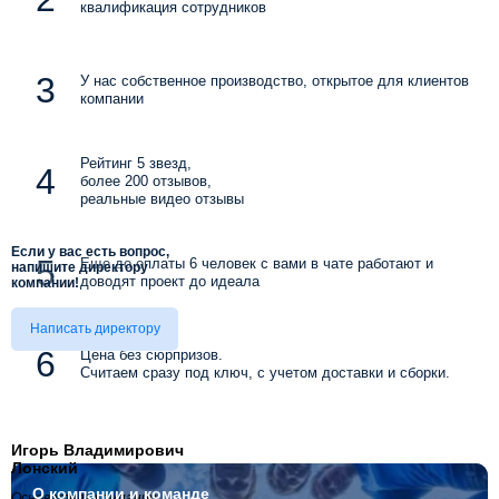
квалификация сотрудников
У нас собственное производство, открытое для клиентов
компании
Рейтинг 5 звезд,
более 200 отзывов,
реальные видео отзывы
Если у вас есть вопрос,
Еще до оплаты 6 человек с вами в чате работают и
напишите директору
доводят проект до идеала
компании!
Написать директору
Цена без сюрпризов.
Считаем сразу под ключ, с учетом доставки и сборки.
Игорь Владимирович
Лонский
О компании
и команде
Основатель компании