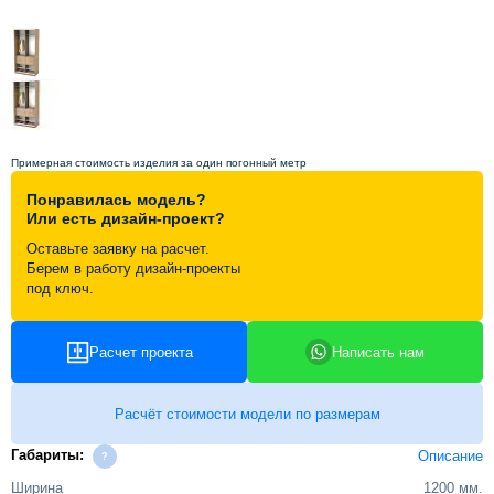
Схема работы
Акции и скидки
Примерная стоимость изделия за один погонный метр
Портфолио
Понравилась модель?
Или есть дизайн-проект?
Видеоотзывы
Оставьте заявку на расчет.
Берем в работу дизайн-проекты
под ключ.
Статьи
Расчет проекта
Написать нам
Контакты
Расчёт стоимости модели по размерам
Габариты:
Описание
Ширина
1200 мм.