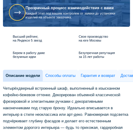
Прозрачный процесс взаимодействия с вами
Каждый этап под вашим контролем от заявки до установки
изделий на объекте заказчика.
Высший рейтинг,
Свое производство
на Яндексе 5 звезд
на юге Москвы
Берем в работу даже
Безупречная репутация
безумные идеи
за 15 лет работы
Описание модели
Способы оплаты
Гарантия и возврат
Достав
Четырёхдверный встроенный шкаф, выполненный в изысканном
кофейно-бежевом оттенке. Декорирован объемной классической
фрезеровкой и элегантными ручками с декоративными
наконечниками под старую бронзу. Идеально вписывается в
интерьер в стиле неоклассика или арт-деко. Равномерная подсветка
подчёркивает глубину фасадов и делает его естественным
элементом дорогого интерьера — будь то прихожая, гардеробная