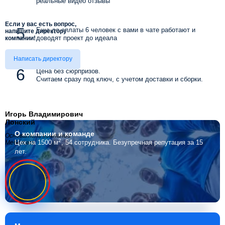
реальные видео отзывы
Если у вас есть вопрос,
Еще до оплаты 6 человек с вами в чате работают и
напишите директору
доводят проект до идеала
компании!
Написать директору
Цена без сюрпризов.
Считаем сразу под ключ, с учетом доставки и сборки.
Игорь Владимирович
Лонский
О компании
и команде
Основатель компании
2
Цех на 1500 м
, 54 сотрудника.
Безупречная репутация за 15
Мебелино
лет.