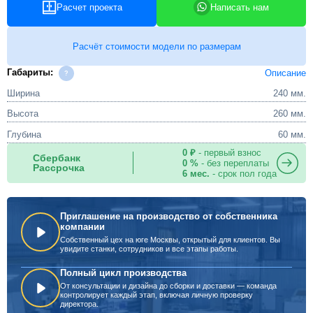
Расчет проекта
Написать нам
Расчёт стоимости модели по размерам
Габариты:
Описание
Ширина
240 мм.
Высота
260 мм.
Глубина
60 мм.
0 ₽
- первый взнос
Сбербанк
0 %
- без переплаты
Рассрочка
6 мес.
- срок пол года
Приглашение на производство от собственника
компании
Собственный цех на юге Москвы, открытый для клиентов. Вы
увидите станки, сотрудников и все этапы работы.
Полный цикл производства
От консультации и дизайна до сборки и доставки — команда
контролирует каждый этап, включая личную проверку
директора.