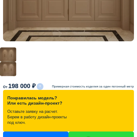
Схема работы
Акции и скидки
Портфолио
Видеоотзывы
Статьи
198 000 ₽
Примерная стоимость изделия за один погонный метр
От
Понравилась модель?
Контакты
Или есть дизайн-проект?
Оставьте заявку на расчет.
Берем в работу дизайн-проекты
под ключ.