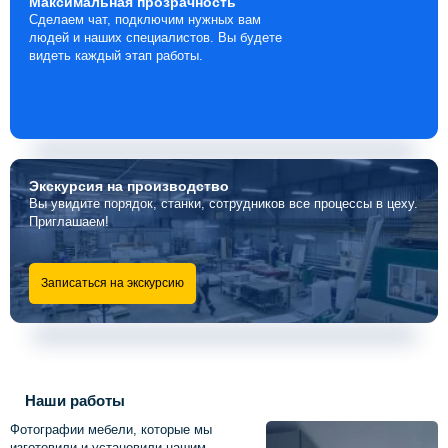
Максимальная
прозрачность
Сделаем чат, подключим нужных вам
людей и наших специалистов. Вы будете
видеть каждый этап работы.
Экскурсия
на производство
Вы увидите порядок, станки, сотрудников все процессы в цеху.
Приглашаем!
Записаться на экскурсию
Наши работы
Фотографии мебели, которые мы
изготовили и установили нашим