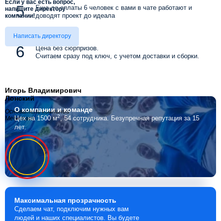
Если у вас есть вопрос,
Еще до оплаты 6 человек с вами в чате работают и
напишите директору
доводят проект до идеала
компании!
Написать директору
Цена без сюрпризов.
Считаем сразу под ключ, с учетом доставки и сборки.
Игорь Владимирович
Лонский
О компании
и команде
Основатель компании
2
Цех на 1500 м
, 54 сотрудника.
Безупречная репутация за 15
Мебелино
лет.
Максимальная
прозрачность
Сделаем чат, подключим нужных вам
людей и наших специалистов. Вы будете