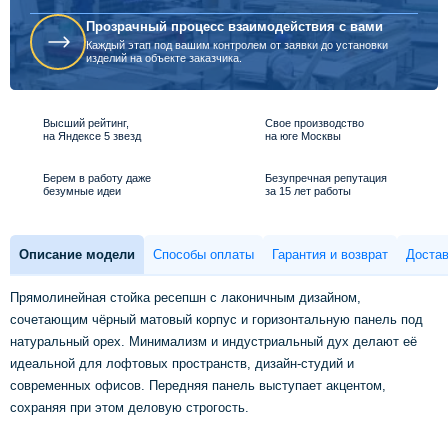
Прозрачный процесс взаимодействия с вами
Каждый этап под вашим контролем от заявки до установки
изделий на объекте заказчика.
Высший рейтинг,
Свое производство
на Яндексе 5 звезд
на юге Москвы
Берем в работу даже
Безупречная репутация
безумные идеи
за 15 лет работы
Описание модели
Способы оплаты
Гарантия и возврат
Достав
Прямолинейная стойка ресепшн с лаконичным дизайном,
сочетающим чёрный матовый корпус и горизонтальную панель под
натуральный орех. Минимализм и индустриальный дух делают её
идеальной для лофтовых пространств, дизайн-студий и
современных офисов. Передняя панель выступает акцентом,
сохраняя при этом деловую строгость.