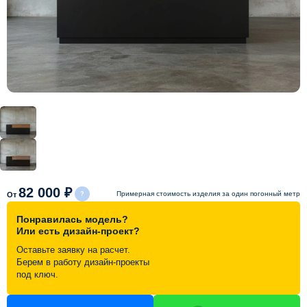
Схема работы
Акции и скидки
Портфолио
Видеоотзывы
Статьи
82 000 ₽
Примерная стоимость изделия за один погонный метр
От
Понравилась модель?
Контакты
Или есть дизайн-проект?
Оставьте заявку на расчет.
Берем в работу дизайн-проекты
под ключ.