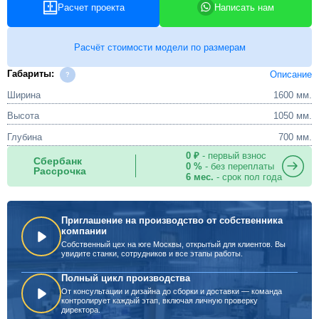
Расчет проекта
Написать нам
Расчёт стоимости модели по размерам
Габариты:
Описание
Ширина
1600 мм.
Высота
1050 мм.
Глубина
700 мм.
0 ₽
- первый взнос
Сбербанк
0 %
- без переплаты
Рассрочка
6 мес.
- срок пол года
Приглашение на производство от собственника
компании
Собственный цех на юге Москвы, открытый для клиентов. Вы
увидите станки, сотрудников и все этапы работы.
Полный цикл производства
От консультации и дизайна до сборки и доставки — команда
контролирует каждый этап, включая личную проверку
директора.