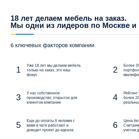
18 лет делаем мебель на заказ.
Мы одни из лидеров по Москве и
6 ключевых факторов компании
Уже 18 лет мы делаем мебель
Более 35
только на заказ, это наш
портфол
фокус
квалифи
У нас собственное
Рейтинг 
производство, открытое для
более 20
клиентов компании
реальны
Еще до оплаты 6 человек с
Цена бе
вами в чате работают и
Считаем 
доводят проект до идеала
учетом д