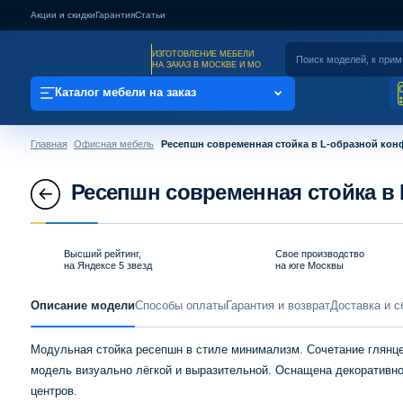
Акции и скидки
Гарантия
Статьи
ИЗГОТОВЛЕНИЕ МЕБЕЛИ
НА ЗАКАЗ В МОСКВЕ И МО
Каталог мебели на заказ
Главная
Офисная мебель
Ресепшн современная стойка в L-образной ко
Ресепшн современная стойка в
Высший рейтинг,
Свое производство
на Яндексе 5 звезд
на юге Москвы
Описание модели
Способы оплаты
Гарантия и возврат
Доставка и с
Модульная стойка ресепшн в стиле минимализм. Сочетание глянце
модель визуально лёгкой и выразительной. Оснащена декоративно
центров.