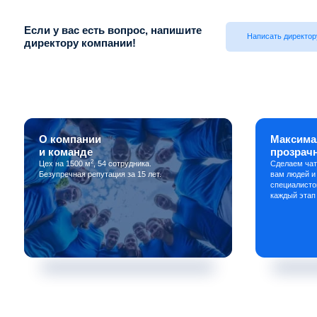
Если у вас есть вопрос, напишите
Написать директор
директору компании!
О компании
Максима
и команде
прозрач
2
Цех на 1500 м
, 54 сотрудника.
Сделаем чат
Безупречная репутация за 15 лет.
вам людей и
специалисто
каждый этап