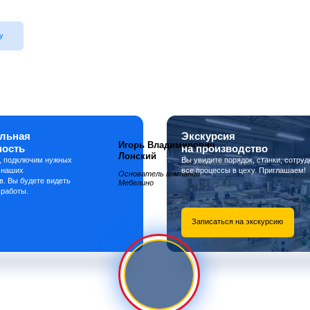
у
льная
Экскурсия
Игорь Владимирович
ность
на производство
Лонский
, подключим нужных
Вы увидите порядок, станки, сотруд
 наших
все процессы в цеху. Приглашаем!
Основатель компании
в. Вы будете видеть
Мебелино
 работы.
Записаться на экскурсию