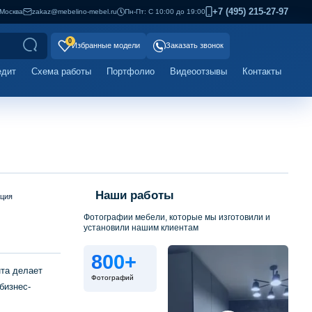
+7 (495) 215-27-97
Москва
zakaz@mebelino-mebel.ru
Пн-Пт: С 10:00 до 19:00
0
Избранные модели
Заказать звонок
едит
Схема работы
Портфолио
Видеоотзывы
Контакты
Наши работы
ация
Фотографии мебели, которые мы изготовили и
установили нашим клиентам
800+
та делает
Фотографий
бизнес-