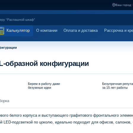
Ваш город:
Калькулятор
О компании
Оплата и доставка
Рассрочка и кр
нфигурации
 L-образной конфигурации
Берем в работу даже
Безупречная репут
безумные идеи
за 15 лет работы
борка
вого белого корпуса и выступающего графитового фронтального элемен
й LED-подсветкой по цоколю, идеально подходит для офисов, салонов, 