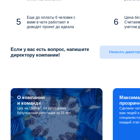
Еще до оплаты 6 человек с
Цена бе
вами в чате работают и
Считаем 
доводят проект до идеала
учетом д
Если у вас есть вопрос, напишите
Написать директор
директору компании!
О компании
Максима
и команде
прозрач
2
Цех на 1500 м
, 54 сотрудника.
Сделаем чат
Безупречная репутация за 15 лет.
вам людей и
специалисто
каждый этап