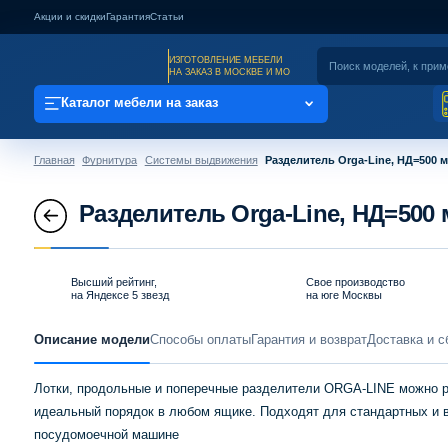
Акции и скидки
Гарантия
Статьи
ИЗГОТОВЛЕНИЕ МЕБЕЛИ
НА ЗАКАЗ В МОСКВЕ И МО
Каталог мебели на заказ
Главная
Фурнитура
Системы выдвижения
Разделитель Orga-Line, НД=500 
Разделитель Orga-Line, НД=500
Высший рейтинг,
Свое производство
на Яндексе 5 звезд
на юге Москвы
Описание модели
Способы оплаты
Гарантия и возврат
Доставка и с
Лотки, продольные и поперечные разделители ORGA-LINE можно ра
идеальный порядок в любом ящике. Подходят для стандартных и в
посудомоечной машине