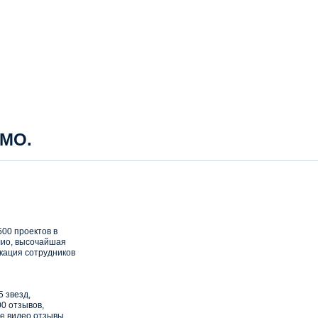
 МО.
00 проектов в
ио, высочайшая
кация сотрудников
5 звезд,
0 отзывов,
е видео отзывы