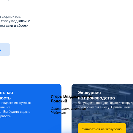
з сюрпризов.
сразу под ключ, с
оставки и сборки.
у
льная
Экскурсия
Игорь Владимирович
ность
на производство
Лонский
, подключим нужных
Вы увидите порядок, станки, сотруд
 наших
все процессы в цеху. Приглашаем!
Основатель компании
в. Вы будете видеть
Мебелино
 работы.
Записаться на экскурсию