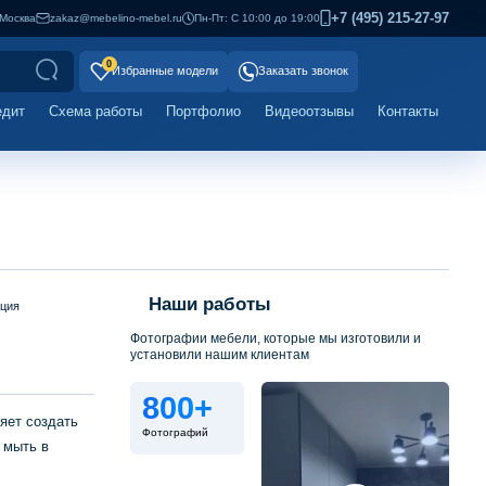
+7 (495) 215-27-97
Москва
zakaz@mebelino-mebel.ru
Пн-Пт: С 10:00 до 19:00
0
Избранные модели
Заказать звонок
едит
Схема работы
Портфолио
Видеоотзывы
Контакты
Наши работы
ация
Фотографии мебели, которые мы изготовили и
установили нашим клиентам
800+
яет создать
Фотографий
 мыть в