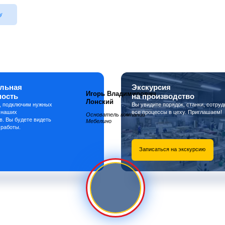
у
льная
Экскурсия
Игорь Владимирович
ность
на производство
Лонский
, подключим нужных
Вы увидите порядок, станки, сотруд
 наших
все процессы в цеху. Приглашаем!
Основатель компании
в. Вы будете видеть
Мебелино
 работы.
Записаться на экскурсию