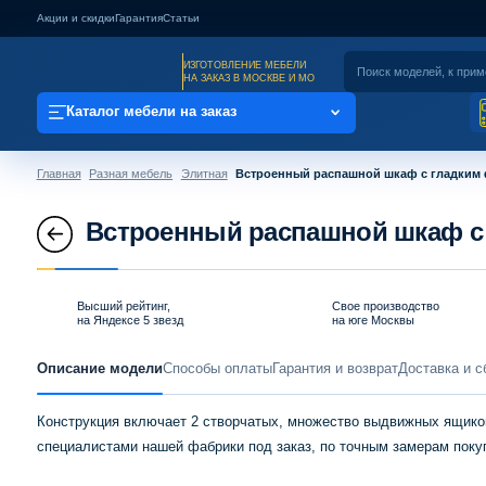
Акции и скидки
Гарантия
Статьи
ИЗГОТОВЛЕНИЕ МЕБЕЛИ
НА ЗАКАЗ В МОСКВЕ И МО
Каталог мебели на заказ
Главная
Разная мебель
Элитная
Встроенный распашной шкаф с гладким 
Встроенный распашной шкаф с 
Высший рейтинг,
Свое производство
на Яндексе 5 звезд
на юге Москвы
Описание модели
Способы оплаты
Гарантия и возврат
Доставка и с
Конструкция включает 2 створчатых, множество выдвижных ящиков
специалистами нашей фабрики под заказ, по точным замерам поку