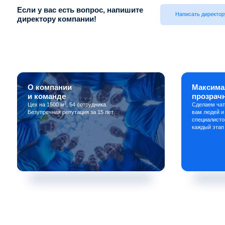
Если у вас есть вопрос, напишите
Написать директор
директору компании!
О компании
Максима
и команде
прозрач
2
Цех на 1500 м
, 54 сотрудника.
Сделаем чат
Безупречная репутация за 15 лет.
вам людей и
специалисто
каждый этап