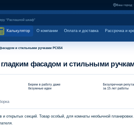
Ваш город:
Калькулятор
О компании
Оплата и доставка
Рассрочка и кр
фасадом и стильными ручками PC654
гладким фасадом и стильными ручка
Берем в работу даже
Безупречная репут
безумные идеи
за 15 лет работы
борка
 и открытых секций. Товар особый, для комнаты необычной планировки.
пателя.