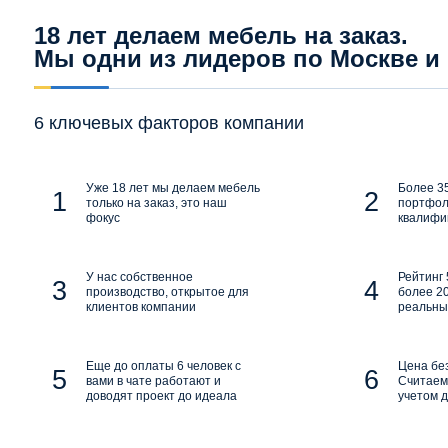
18 лет делаем мебель на заказ.
Мы одни из лидеров по Москве и
6 ключевых факторов компании
Уже 18 лет мы делаем мебель
Более 35
только на заказ, это наш
портфол
фокус
квалифи
У нас собственное
Рейтинг 
производство, открытое для
более 20
клиентов компании
реальны
Еще до оплаты 6 человек с
Цена бе
вами в чате работают и
Считаем 
доводят проект до идеала
учетом д