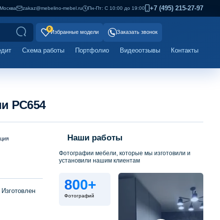
+7 (495) 215-27-97
Москва
zakaz@mebelino-mebel.ru
Пн-Пт: С 10:00 до 19:00
0
Избранные модели
Заказать звонок
едит
Схема работы
Портфолио
Видеоотзывы
Контакты
ми PC654
Наши работы
ация
Фотографии мебели, которые мы изготовили и
установили нашим клиентам
800+
 Изготовлен
Фотографий