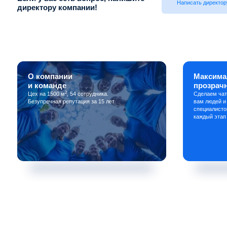
Написать директор
директору компании!
О компании
Максима
и команде
прозрач
2
Цех на 1500 м
, 54 сотрудника.
Сделаем чат
Безупречная репутация за 15 лет.
вам людей и
специалисто
каждый этап