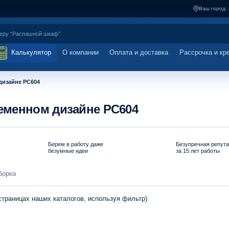
Ваш город:
Калькулятор
О компании
Оплата и доставка
Рассрочка и кр
дизайне PC604
еменном дизайне PC604
Берем в работу даже
Безупречная репут
безумные идеи
за 15 лет работы
борка
страницах наших каталогов, используя фильтр)