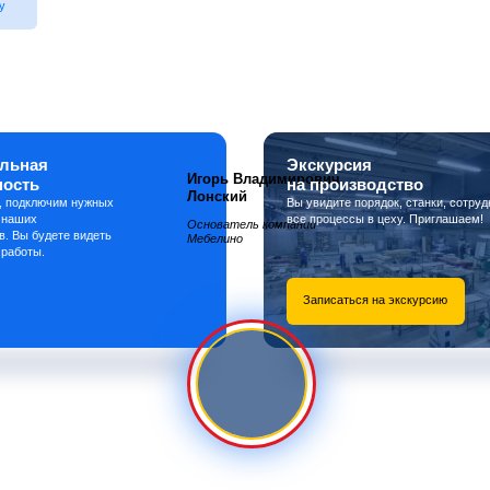
у
льная
Экскурсия
Игорь Владимирович
ность
на производство
Лонский
, подключим нужных
Вы увидите порядок, станки, сотруд
 наших
все процессы в цеху. Приглашаем!
Основатель компании
в. Вы будете видеть
Мебелино
 работы.
Записаться на экскурсию