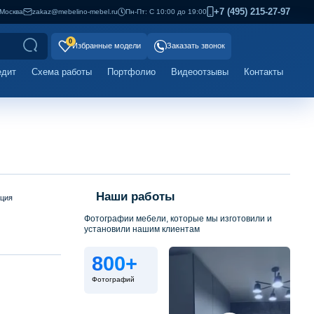
+7 (495) 215-27-97
Москва
zakaz@mebelino-mebel.ru
Пн-Пт: С 10:00 до 19:00
0
Избранные модели
Заказать звонок
едит
Схема работы
Портфолио
Видеоотзывы
Контакты
Наши работы
ация
Фотографии мебели, которые мы изготовили и
установили нашим клиентам
800+
Фотографий