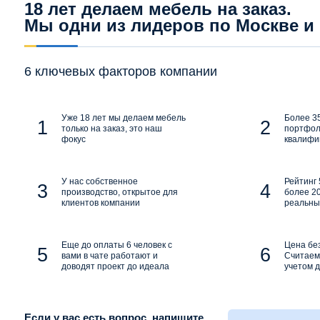
18 лет делаем мебель на заказ.
Мы одни из лидеров по Москве и
6 ключевых факторов компании
Уже 18 лет мы делаем мебель
Более 35
только на заказ, это наш
портфол
фокус
квалифи
У нас собственное
Рейтинг 
производство, открытое для
более 20
клиентов компании
реальны
Еще до оплаты 6 человек с
Цена бе
вами в чате работают и
Считаем 
доводят проект до идеала
учетом д
Если у вас есть вопрос, напишите