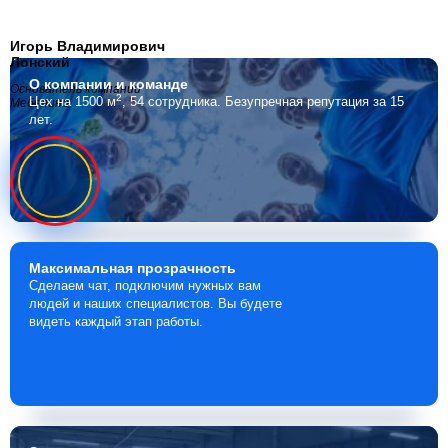
Игорь Владимирович
Лонский
О компании
и команде
Основатель компании
2
Цех на 1500 м
, 54 сотрудника.
Безупречная репутация за 15
Мебелино
лет.
Максимальная
прозрачность
Сделаем чат, подключим нужных вам
людей и наших специалистов. Вы будете
видеть каждый этап работы.