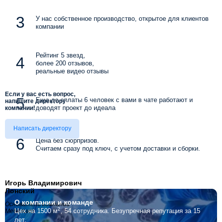
У нас собственное производство, открытое для клиентов
компании
Рейтинг 5 звезд,
более 200 отзывов,
реальные видео отзывы
Если у вас есть вопрос,
Еще до оплаты 6 человек с вами в чате работают и
напишите директору
доводят проект до идеала
компании!
Написать директору
Цена без сюрпризов.
Считаем сразу под ключ, с учетом доставки и сборки.
Игорь Владимирович
Лонский
О компании
и команде
Основатель компании
2
Цех на 1500 м
, 54 сотрудника.
Безупречная репутация за 15
Мебелино
лет.