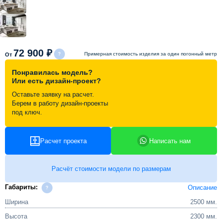
Схема работы
Акции и скидки
72 900 ₽
Примерная стоимость изделия за один погонный метр
От
Понравилась модель?
Портфолио
Или есть дизайн-проект?
Оставьте заявку на расчет.
Видеоотзывы
Берем в работу дизайн-проекты
под ключ.
Статьи
Расчет проекта
Написать нам
Контакты
Расчёт стоимости модели по размерам
Габариты:
Описание
Ширина
2500 мм.
Высота
2300 мм.