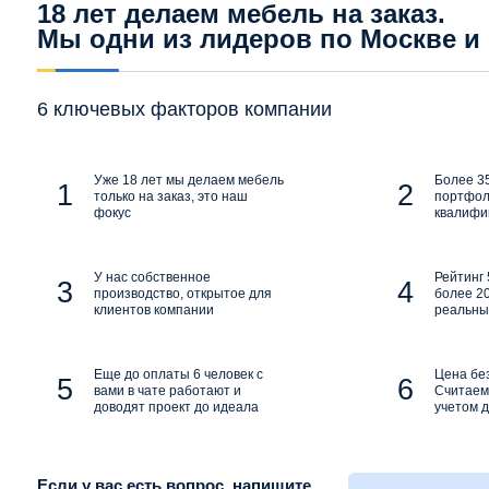
18 лет делаем мебель на заказ.
Мы одни из лидеров по Москве и
6 ключевых факторов компании
Уже 18 лет мы делаем мебель
Более 35
только на заказ, это наш
портфол
фокус
квалифи
У нас собственное
Рейтинг 
производство, открытое для
более 20
клиентов компании
реальны
Еще до оплаты 6 человек с
Цена бе
вами в чате работают и
Считаем 
доводят проект до идеала
учетом д
Если у вас есть вопрос, напишите