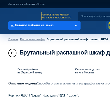
Акции и скидки
Гарантия
Статьи
ИЗГОТОВЛЕНИЕ МЕБЕЛИ
НА ЗАКАЗ В МОСКВЕ И МО
Каталог мебели на заказ
Главная
Распашные шкафы
Брутальный распашной шкаф для него RF54
Брутальный распашной шкаф дл
Высший рейтинг,
Свое производство
на Яндексе 5 звезд
на юге Москвы
Описание модели
Способы оплаты
Гарантия и возврат
Доставка и с
Корпус- ЛДСП "Egger", фасады -ЛДСП "Egger".