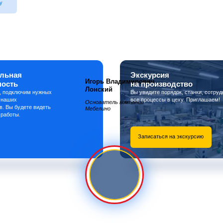
у
льная
Экскурсия
Игорь Владимирович
ность
на производство
Лонский
, подключим нужных
Вы увидите порядок, станки, сотруд
 наших
все процессы в цеху. Приглашаем!
Основатель компании
в. Вы будете видеть
Мебелино
 работы.
Записаться на экскурсию