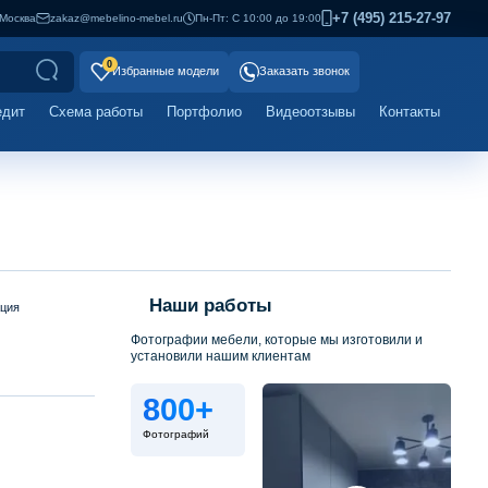
+7 (495) 215-27-97
Москва
zakaz@mebelino-mebel.ru
Пн-Пт: С 10:00 до 19:00
0
Избранные модели
Заказать звонок
едит
Схема работы
Портфолио
Видеоотзывы
Контакты
Наши работы
ация
Фотографии мебели, которые мы изготовили и
установили нашим клиентам
800+
Фотографий