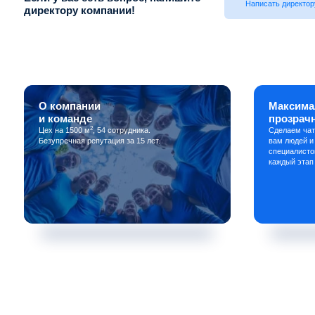
Написать директор
директору компании!
О компании
Максима
и команде
прозрач
2
Цех на 1500 м
, 54 сотрудника.
Сделаем чат
Безупречная репутация за 15 лет.
вам людей и
специалисто
каждый этап