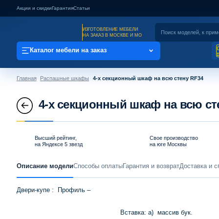
Акции и скидки
Гарантия
Статьи
ИЗГОТОВЛЕНИЕ МЕБЕЛИ
НА ЗАКАЗ В МОСКВЕ И МО
Каталог мебели на заказ
Главная
Распашные шкафы
4-х секционный шкаф на всю стену RF34
4-х секционный шкаф на всю ст
Высший рейтинг,
Свое производство
на Яндексе 5 звезд
на юге Москвы
Описание модели
Способы оплаты
Гарантия и возврат
Доставка и с
Двери-купе : Профиль –
Вставка: а) массив бук.