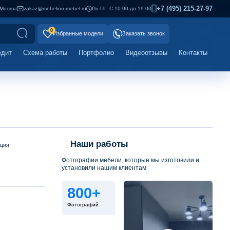
+7 (495) 215-27-97
Москва
zakaz@mebelino-mebel.ru
Пн-Пт: С 10:00 до 19:00
0
Избранные модели
Заказать звонок
едит
Схема работы
Портфолио
Видеоотзывы
Контакты
Наши работы
ация
Фотографии мебели, которые мы изготовили и
установили нашим клиентам
800+
Фотографий