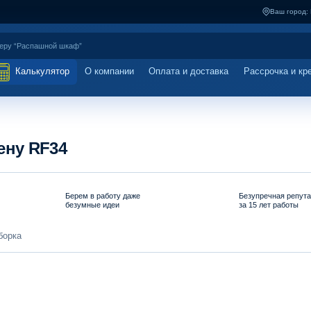
Ваш город:
Калькулятор
О компании
Оплата и доставка
Рассрочка и кр
ену RF34
Берем в работу даже
Безупречная репут
безумные идеи
за 15 лет работы
борка