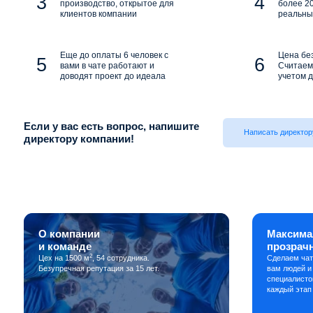
производство, открытое для
более 20
клиентов компании
реальны
Еще до оплаты 6 человек с
Цена бе
вами в чате работают и
Считаем 
доводят проект до идеала
учетом д
Если у вас есть вопрос, напишите
Написать директор
директору компании!
О компании
Максима
и команде
прозрач
2
Цех на 1500 м
, 54 сотрудника.
Сделаем чат
Безупречная репутация за 15 лет.
вам людей и
специалисто
каждый этап