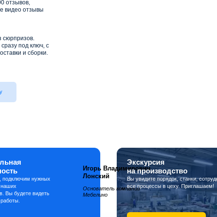
0 отзывов,
е видео отзывы
з сюрпризов.
сразу под ключ, с
оставки и сборки.
у
льная
Экскурсия
Игорь Владимирович
ность
на производство
Лонский
, подключим нужных
Вы увидите порядок, станки, сотруд
 наших
все процессы в цеху. Приглашаем!
Основатель компании
в. Вы будете видеть
Мебелино
 работы.