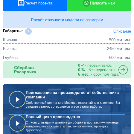
Расчет проекта
Написать нам
Расчёт стоимости модели по размерам
Габариты:
Описание
Ширина
500 мм. мм.
Высота
2450 мм. мм.
Глубина
600 мм. мм.
0 ₽
- первый взнос
Сбербанк
0 %
- без переплаты
Рассрочка
6 мес.
- срок пол года
Приглашение на производство от собственника
компании
Собственный цех на юге Москвы, открытый для клиентов. Вы
увидите станки, сотрудников и все этапы работы.
Полный цикл производства
От консультации и дизайна до сборки и доставки — команда
контролирует каждый этап, включая личную проверку
директора.