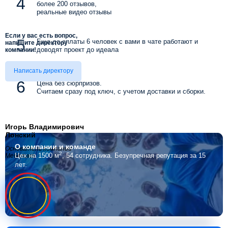
более 200 отзывов,
реальные видео отзывы
Если у вас есть вопрос,
Еще до оплаты 6 человек с вами в чате работают и
напишите директору
доводят проект до идеала
компании!
Написать директору
Цена без сюрпризов.
Считаем сразу под ключ, с учетом доставки и сборки.
Игорь Владимирович
Лонский
О компании
и команде
Основатель компании
2
Цех на 1500 м
, 54 сотрудника.
Безупречная репутация за 15
Мебелино
лет.