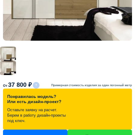
Схема работы
Акции и скидки
Портфолио
Видеоотзывы
Статьи
37 800 ₽
Примерная стоимость изделия за один погонный метр
От
Понравилась модель?
Контакты
Или есть дизайн-проект?
Оставьте заявку на расчет.
Берем в работу дизайн-проекты
под ключ.