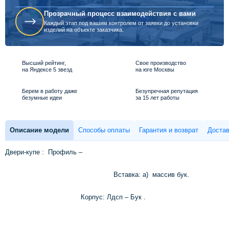
Прозрачный процесс взаимодействия с вами
Каждый этап под вашим контролем от заявки до установки
изделий на объекте заказчика.
Высший рейтинг,
Свое производство
на Яндексе 5 звезд
на юге Москвы
Берем в работу даже
Безупречная репутация
безумные идеи
за 15 лет работы
Описание модели
Способы оплаты
Гарантия и возврат
Достав
Двери-купе : Профиль –
Вставка: а) массив бук.
Корпус: Лдсп – Бук .