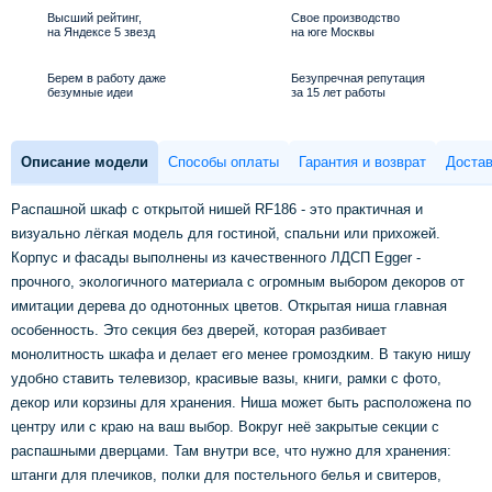
Высший рейтинг,
Свое производство
на Яндексе 5 звезд
на юге Москвы
Берем в работу даже
Безупречная репутация
безумные идеи
за 15 лет работы
Описание модели
Способы оплаты
Гарантия и возврат
Достав
Распашной шкаф с открытой нишей RF186 - это практичная и
визуально лёгкая модель для гостиной, спальни или прихожей.
Корпус и фасады выполнены из качественного ЛДСП Egger -
прочного, экологичного материала с огромным выбором декоров от
имитации дерева до однотонных цветов. Открытая ниша главная
особенность. Это секция без дверей, которая разбивает
монолитность шкафа и делает его менее громоздким. В такую нишу
удобно ставить телевизор, красивые вазы, книги, рамки с фото,
декор или корзины для хранения. Ниша может быть расположена по
центру или с краю на ваш выбор. Вокруг неё закрытые секции с
распашными дверцами. Там внутри все, что нужно для хранения:
штанги для плечиков, полки для постельного белья и свитеров,