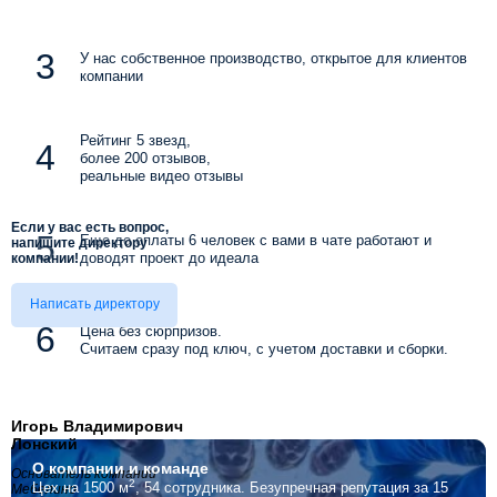
У нас собственное производство, открытое для клиентов
компании
Рейтинг 5 звезд,
более 200 отзывов,
реальные видео отзывы
Если у вас есть вопрос,
Еще до оплаты 6 человек с вами в чате работают и
напишите директору
доводят проект до идеала
компании!
Написать директору
Цена без сюрпризов.
Считаем сразу под ключ, с учетом доставки и сборки.
Игорь Владимирович
Лонский
О компании
и команде
Основатель компании
2
Цех на 1500 м
, 54 сотрудника.
Безупречная репутация за 15
Мебелино