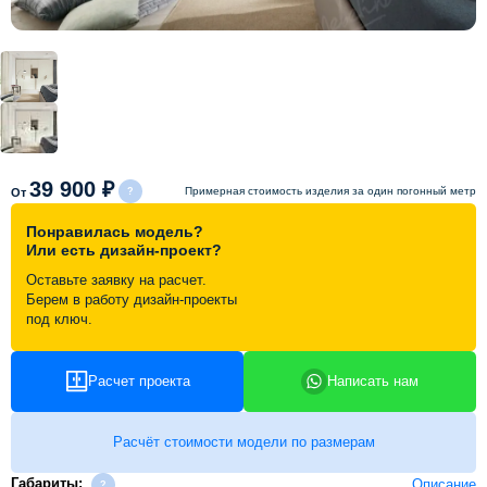
Схема работы
Акции и скидки
Портфолио
39 900 ₽
Примерная стоимость изделия за один погонный метр
От
Видеоотзывы
Понравилась модель?
Или есть дизайн-проект?
Оставьте заявку на расчет.
Статьи
Берем в работу дизайн-проекты
под ключ.
Контакты
Расчет проекта
Написать нам
Расчёт стоимости модели по размерам
Габариты:
Описание