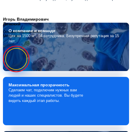
Игорь Владимирович
Лонский
О компании
и команде
Основатель компании
2
Цех на 1500 м
, 54 сотрудника.
Безупречная репутация за 15
Мебелино
лет.
Максимальная
прозрачность
Сделаем чат, подключим нужных вам
людей и наших специалистов. Вы будете
видеть каждый этап работы.