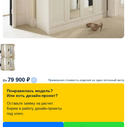
Схема работы
Акции и скидки
Портфолио
Видеоотзывы
Статьи
79 900 ₽
Примерная стоимость изделия за один погонный метр
От
Понравилась модель?
Контакты
Или есть дизайн-проект?
Оставьте заявку на расчет.
Берем в работу дизайн-проекты
под ключ.