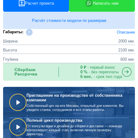
Расчет проекта
Написать нам
Расчёт стоимости модели по размерам
Габариты:
Описание
Ширина
2000 мм.
Высота
2100 мм.
Глубина
600 мм.
0 ₽
- первый взнос
Сбербанк
0 %
- без переплаты
Рассрочка
6 мес.
- срок пол года
Приглашение на производство от собственника
компании
Собственный цех на юге Москвы, открытый для клиентов. Вы
увидите станки, сотрудников и все этапы работы.
Полный цикл производства
От консультации и дизайна до сборки и доставки — команда
контролирует каждый этап, включая личную проверку
директора.