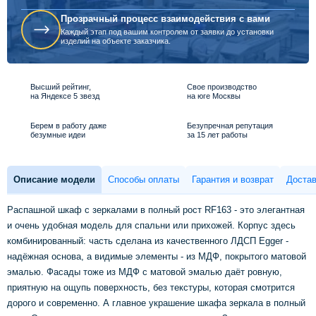
Прозрачный процесс взаимодействия с вами
Каждый этап под вашим контролем от заявки до установки
изделий на объекте заказчика.
Высший рейтинг,
Свое производство
на Яндексе 5 звезд
на юге Москвы
Берем в работу даже
Безупречная репутация
безумные идеи
за 15 лет работы
Описание модели
Способы оплаты
Гарантия и возврат
Достав
Распашной шкаф с зеркалами в полный рост RF163 - это элегантная
и очень удобная модель для спальни или прихожей. Корпус здесь
комбинированный: часть сделана из качественного ЛДСП Egger -
надёжная основа, а видимые элементы - из МДФ, покрытого матовой
эмалью. Фасады тоже из МДФ с матовой эмалью даёт ровную,
приятную на ощупь поверхность, без текстуры, которая смотрится
дорого и современно. А главное украшение шкафа зеркала в полный