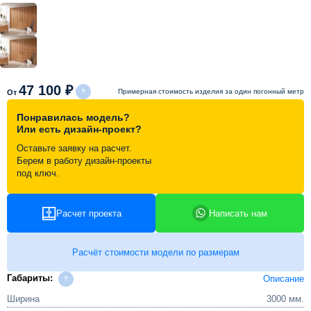
Схема работы
Акции и скидки
47 100 ₽
Примерная стоимость изделия за один погонный метр
От
Портфолио
Понравилась модель?
Или есть дизайн-проект?
Видеоотзывы
Оставьте заявку на расчет.
Берем в работу дизайн-проекты
под ключ.
Статьи
Расчет проекта
Написать нам
Контакты
Расчёт стоимости модели по размерам
Габариты:
Описание
Ширина
3000 мм.