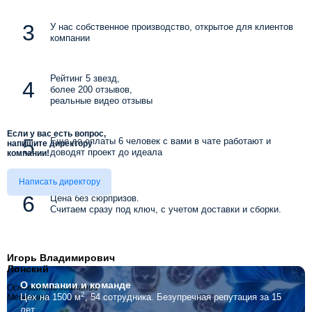
У нас собственное производство, открытое для клиентов
компании
Рейтинг 5 звезд,
более 200 отзывов,
реальные видео отзывы
Если у вас есть вопрос,
Еще до оплаты 6 человек с вами в чате работают и
напишите директору
доводят проект до идеала
компании!
Написать директору
Цена без сюрпризов.
Считаем сразу под ключ, с учетом доставки и сборки.
Игорь Владимирович
Лонский
О компании
и команде
Основатель компании
2
Цех на 1500 м
, 54 сотрудника.
Безупречная репутация за 15
Мебелино
лет.