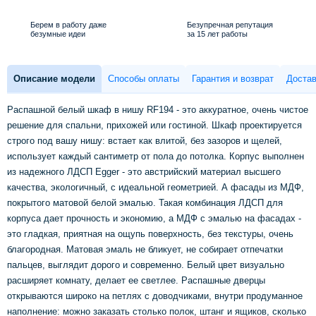
Берем в работу даже
Безупречная репутация
безумные идеи
за 15 лет работы
Описание модели
Способы оплаты
Гарантия и возврат
Достав
Распашной белый шкаф в нишу RF194 - это аккуратное, очень чистое
решение для спальни, прихожей или гостиной. Шкаф проектируется
строго под вашу нишу: встает как влитой, без зазоров и щелей,
использует каждый сантиметр от пола до потолка. Корпус выполнен
из надежного ЛДСП Egger - это австрийский материал высшего
качества, экологичный, с идеальной геометрией. А фасады из МДФ,
покрытого матовой белой эмалью. Такая комбинация ЛДСП для
корпуса дает прочность и экономию, а МДФ с эмалью на фасадах -
это гладкая, приятная на ощупь поверхность, без текстуры, очень
благородная. Матовая эмаль не бликует, не собирает отпечатки
пальцев, выглядит дорого и современно. Белый цвет визуально
расширяет комнату, делает ее светлее. Распашные дверцы
открываются широко на петлях с доводчиками, внутри продуманное
наполнение: можно заказать столько полок, штанг и ящиков, сколько