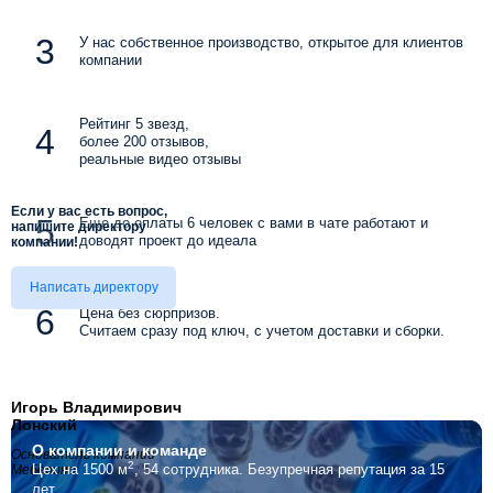
У нас собственное производство, открытое для клиентов
компании
Рейтинг 5 звезд,
более 200 отзывов,
реальные видео отзывы
Если у вас есть вопрос,
Еще до оплаты 6 человек с вами в чате работают и
напишите директору
доводят проект до идеала
компании!
Написать директору
Цена без сюрпризов.
Считаем сразу под ключ, с учетом доставки и сборки.
Игорь Владимирович
Лонский
О компании
и команде
Основатель компании
2
Цех на 1500 м
, 54 сотрудника.
Безупречная репутация за 15
Мебелино
лет.