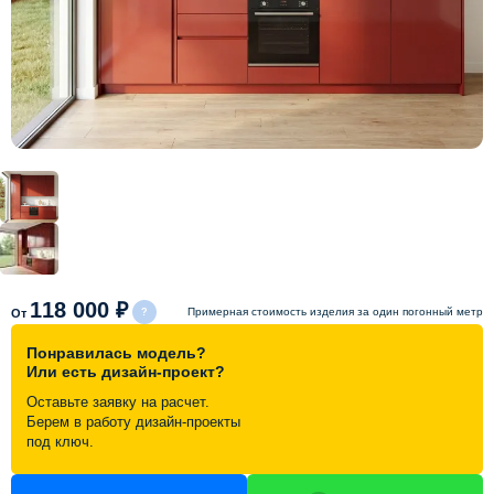
Схема работы
Акции и скидки
Портфолио
Видеоотзывы
Статьи
118 000 ₽
Примерная стоимость изделия за один погонный метр
От
Понравилась модель?
Контакты
Или есть дизайн-проект?
Оставьте заявку на расчет.
Берем в работу дизайн-проекты
под ключ.