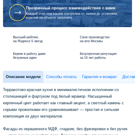
Прозрачный процесс взаимодействия с вами
Каждый этап под вашим контролем от заявки до установки
изделий на объекте заказчика.
Высший рейтинг,
Свое производство
на Яндексе 5 звезд
на юге Москвы
Берем в работу даже
Безупречная репутация
безумные идеи
за 15 лет работы
Описание модели
Способы оплаты
Гарантия и возврат
Достав
Терракотово-красная кухня в минималистичном исполнении со
столешницей и фартуком под белый мрамор. Насыщенный
кирпичный цвет работает как главный акцент, а светлый камень с
серыми прожилками его уравновешивает — простая и сильная
композиция из двух материалов.
Фасады из окрашенного МДФ, гладкие, без фрезеровки и без ручек