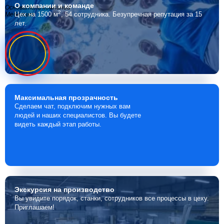
О компании
и команде
Основатель компании
2
Цех на 1500 м
, 54 сотрудника.
Безупречная репутация за 15
Мебелино
лет.
Максимальная
прозрачность
Сделаем чат, подключим нужных вам
людей и наших специалистов. Вы будете
видеть каждый этап работы.
Экскурсия
на производство
Вы увидите порядок, станки, сотрудников все процессы в цеху.
Приглашаем!