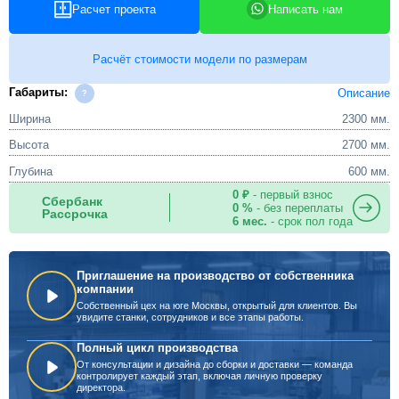
Расчет проекта
Написать нам
Расчёт стоимости модели по размерам
Габариты:
Описание
Ширина
2300 мм.
Высота
2700 мм.
Глубина
600 мм.
0 ₽
- первый взнос
Сбербанк
0 %
- без переплаты
Рассрочка
6 мес.
- срок пол года
Приглашение на производство от собственника
компании
Собственный цех на юге Москвы, открытый для клиентов. Вы
увидите станки, сотрудников и все этапы работы.
Полный цикл производства
От консультации и дизайна до сборки и доставки — команда
контролирует каждый этап, включая личную проверку
директора.