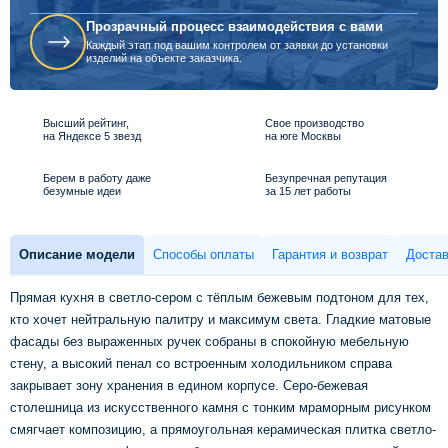
Прозрачный процесс взаимодействия с вами
Каждый этап под вашим контролем от заявки до установки
изделий на объекте заказчика.
Высший рейтинг,
Свое производство
на Яндексе 5 звезд
на юге Москвы
Берем в работу даже
Безупречная репутация
безумные идеи
за 15 лет работы
Описание модели
Способы оплаты
Гарантия и возврат
Достав
Прямая кухня в светло-сером с тёплым бежевым подтоном для тех,
кто хочет нейтральную палитру и максимум света. Гладкие матовые
фасады без выраженных ручек собраны в спокойную мебельную
стену, а высокий пенал со встроенным холодильником справа
закрывает зону хранения в едином корпусе. Серо-бежевая
столешница из искусственного камня с тонким мраморным рисунком
смягчает композицию, а прямоугольная керамическая плитка светло-