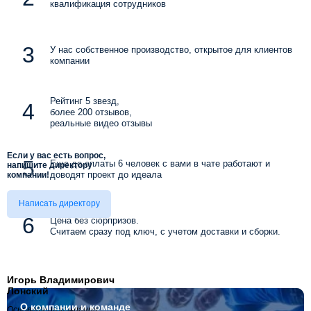
квалификация сотрудников
У нас собственное производство, открытое для клиентов
компании
Рейтинг 5 звезд,
более 200 отзывов,
реальные видео отзывы
Если у вас есть вопрос,
Еще до оплаты 6 человек с вами в чате работают и
напишите директору
доводят проект до идеала
компании!
Написать директору
Цена без сюрпризов.
Считаем сразу под ключ, с учетом доставки и сборки.
Игорь Владимирович
Лонский
О компании
и команде
Основатель компании