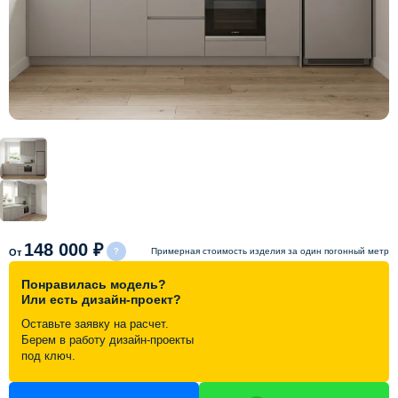
Схема работы
Акции и скидки
Портфолио
Видеоотзывы
Статьи
148 000 ₽
Примерная стоимость изделия за один погонный метр
От
Понравилась модель?
Контакты
Или есть дизайн-проект?
Оставьте заявку на расчет.
Берем в работу дизайн-проекты
под ключ.