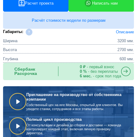
Расчет проекта
Написать нам
Расчёт стоимости модели по размерам
Габариты:
Описание
Ширина
3200 мм.
Высота
2700 мм.
Глубина
600 мм.
0 ₽
- первый взнос
Сбербанк
0 %
- без переплаты
Рассрочка
6 мес.
- срок пол года
Приглашение на производство от собственника
компании
Собственный цех на юге Москвы, открытый для клиентов. Вы
увидите станки, сотрудников и все этапы работы.
Полный цикл производства
От консультации и дизайна до сборки и доставки — команда
контролирует каждый этап, включая личную проверку
директора.