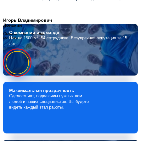
Игорь Владимирович
Лонский
О компании
и команде
Основатель компании
2
Цех на 1500 м
, 54 сотрудника.
Безупречная репутация за 15
Мебелино
лет.
Максимальная
прозрачность
Сделаем чат, подключим нужных вам
людей и наших специалистов. Вы будете
видеть каждый этап работы.