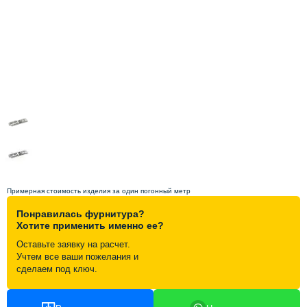
Схема работы
Акции и скидки
Портфолио
Видеоотзывы
Статьи
Примерная стоимость изделия за один погонный метр
Понравилась фурнитура?
Контакты
Хотите применить именно ее?
Оставьте заявку на расчет.
Учтем все ваши пожелания и
сделаем под ключ.