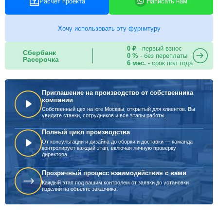
Расчет проекта
Написать нам
Хочу использовать эту фурнитуру
0 ₽
- первый взнос
Сбербанк
0 %
- без переплаты
Рассрочка
6 мес.
- срок пол года
Приглашение на производство от собственника
компании
Собственный цех на юге Москвы, открытый для клиентов. Вы
увидите станки, сотрудников и все этапы работы.
Полный цикл производства
От консультации и дизайна до сборки и доставки — команда
контролирует каждый этап, включая личную проверку
директора.
Прозрачный процесс взаимодействия с вами
Каждый этап под вашим контролем от заявки до установки
изделий на объекте заказчика.