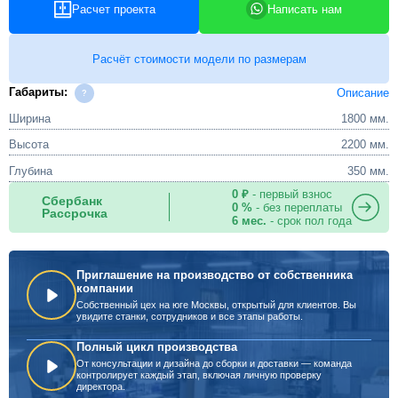
Расчет проекта
Написать нам
Расчёт стоимости модели по размерам
Габариты:
Описание
Ширина
1800 мм.
Высота
2200 мм.
Глубина
350 мм.
0 ₽
- первый взнос
Сбербанк
0 %
- без переплаты
Рассрочка
6 мес.
- срок пол года
Приглашение на производство от собственника
компании
Собственный цех на юге Москвы, открытый для клиентов. Вы
увидите станки, сотрудников и все этапы работы.
Полный цикл производства
От консультации и дизайна до сборки и доставки — команда
контролирует каждый этап, включая личную проверку
директора.