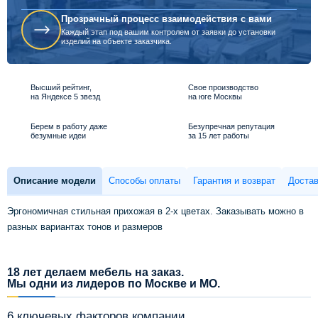
Прозрачный процесс взаимодействия с вами
Каждый этап под вашим контролем от заявки до установки
изделий на объекте заказчика.
Высший рейтинг,
Свое производство
на Яндексе 5 звезд
на юге Москвы
Берем в работу даже
Безупречная репутация
безумные идеи
за 15 лет работы
Описание модели
Способы оплаты
Гарантия и возврат
Достав
Эргономичная стильная прихожая в 2-х цветах. Заказывать можно в
разных вариантах тонов и размеров
18 лет делаем мебель на заказ.
Мы одни из лидеров по Москве и МО.
6 ключевых факторов компании