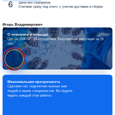
Цена без сюрпризов.
Считаем сразу под ключ, с учетом доставки и сборки.
Игорь Владимирович
Лонский
О компании
и команде
Основатель компании
2
Цех на 1500 м
, 54 сотрудника.
Безупречная репутация за 15
Мебелино
лет.
Максимальная
прозрачность
Сделаем чат, подключим нужных вам
людей и наших специалистов. Вы будете
видеть каждый этап работы.