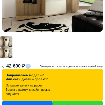
Схема работы
Акции и скидки
Портфолио
Видеоотзывы
Статьи
42 600 ₽
Примерная стоимость изделия за один погонный метр
От
Понравилась модель?
Контакты
Или есть дизайн-проект?
Оставьте заявку на расчет.
Берем в работу дизайн-проекты
под ключ.