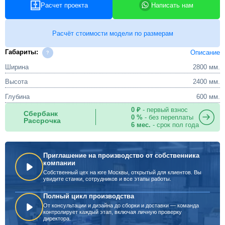
Расчет проекта
Написать нам
Расчёт стоимости модели по размерам
Габариты:
Описание
Ширина
2800 мм.
Высота
2400 мм.
Глубина
600 мм.
0 ₽
- первый взнос
Сбербанк
0 %
- без переплаты
Рассрочка
6 мес.
- срок пол года
Приглашение на производство от собственника
компании
Собственный цех на юге Москвы, открытый для клиентов. Вы
увидите станки, сотрудников и все этапы работы.
Полный цикл производства
От консультации и дизайна до сборки и доставки — команда
контролирует каждый этап, включая личную проверку
директора.