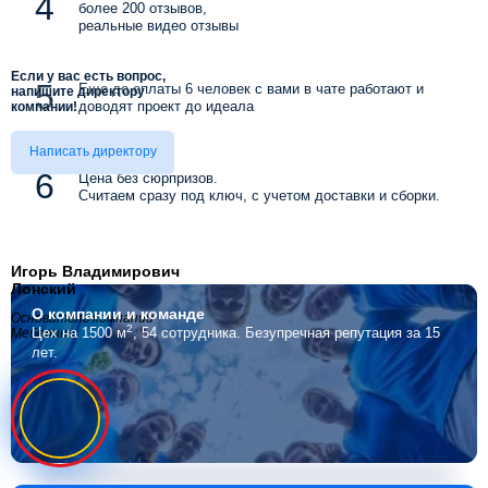
более 200 отзывов,
реальные видео отзывы
Если у вас есть вопрос,
Еще до оплаты 6 человек с вами в чате работают и
напишите директору
доводят проект до идеала
компании!
Написать директору
Цена без сюрпризов.
Считаем сразу под ключ, с учетом доставки и сборки.
Игорь Владимирович
Лонский
О компании
и команде
Основатель компании
2
Цех на 1500 м
, 54 сотрудника.
Безупречная репутация за 15
Мебелино
лет.