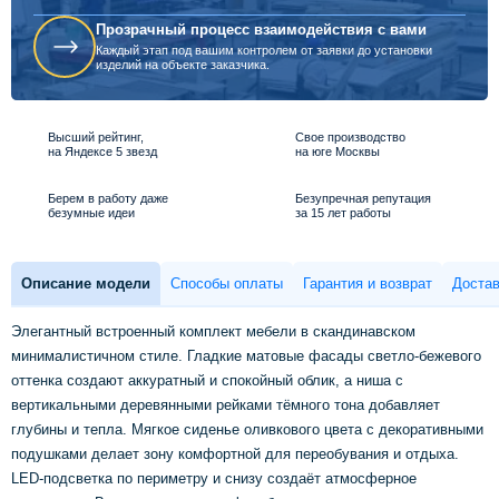
Прозрачный процесс взаимодействия с вами
Каждый этап под вашим контролем от заявки до установки
изделий на объекте заказчика.
Высший рейтинг,
Свое производство
на Яндексе 5 звезд
на юге Москвы
Берем в работу даже
Безупречная репутация
безумные идеи
за 15 лет работы
Описание модели
Способы оплаты
Гарантия и возврат
Достав
Элегантный встроенный комплект мебели в скандинавском
минималистичном стиле. Гладкие матовые фасады светло-бежевого
оттенка создают аккуратный и спокойный облик, а ниша с
вертикальными деревянными рейками тёмного тона добавляет
глубины и тепла. Мягкое сиденье оливкового цвета с декоративными
подушками делает зону комфортной для переобувания и отдыха.
LED-подсветка по периметру и снизу создаёт атмосферное