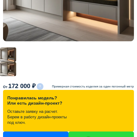
Схема работы
Акции и скидки
Портфолио
Видеоотзывы
Статьи
172 000 ₽
Примерная стоимость изделия за один погонный метр
От
Понравилась модель?
Контакты
Или есть дизайн-проект?
Оставьте заявку на расчет.
Берем в работу дизайн-проекты
под ключ.