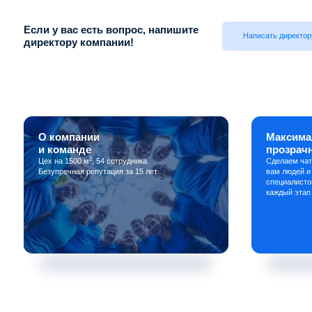
Если у вас есть вопрос, напишите
Написать директор
директору компании!
О компании
Максима
и команде
прозрач
2
Цех на 1500 м
, 54 сотрудника.
Сделаем чат
Безупречная репутация за 15 лет.
вам людей и
специалисто
каждый этап