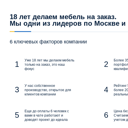
18 лет делаем мебель на заказ.
Мы одни из лидеров по Москве и
6 ключевых факторов компании
Уже 18 лет мы делаем мебель
Более 35
только на заказ, это наш
портфол
фокус
квалифи
У нас собственное
Рейтинг 
производство, открытое для
более 20
клиентов компании
реальны
Еще до оплаты 6 человек с
Цена бе
вами в чате работают и
Считаем 
доводят проект до идеала
учетом д