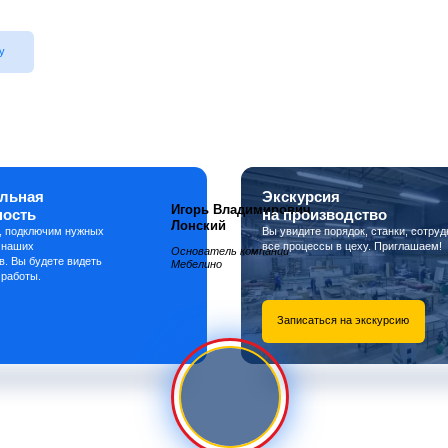
у
льная
Экскурсия
Игорь Владимирович
ность
на производство
Лонский
, подключим нужных
Вы увидите порядок, станки, сотруд
 наших
все процессы в цеху. Приглашаем!
Основатель компании
в. Вы будете видеть
Мебелино
 работы.
Записаться на экскурсию