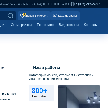
+7 (495) 215-27-97
Москва
zakaz@mebelino-mebel.ru
Пн-Пт: С 10:00 до 19:00
0
Избранные модели
Заказать звонок
едит
Схема работы
Портфолио
Видеоотзывы
Контакты
Наши работы
ация
Фотографии мебели, которые мы изготовили и
установили нашим клиентам
800+
я включает
Фотографий
тивной