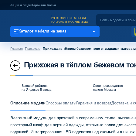
Акции и скидки
Гарантия
Статьи
ИЗГОТОВЛЕНИЕ МЕБЕЛИ
НА ЗАКАЗ В МОСКВЕ И МО
Каталог мебели на заказ
Главная
Прихожие
Прихожая в тёплом бежевом тоне с гладкими матовы
Прихожая в тёплом бежевом то
Высший рейтинг,
Свое производство
на Яндексе 5 звезд
на юге Москвы
Описание модели
Способы оплаты
Гарантия и возврат
Доставка и с
Элегантный модуль для прихожей в современном стиле, выполнен
просторный шкаф для верхней одежды, открытые полки для аксес
подушкой. Интегрированная LED-подсветка над скамьей и в нишах 