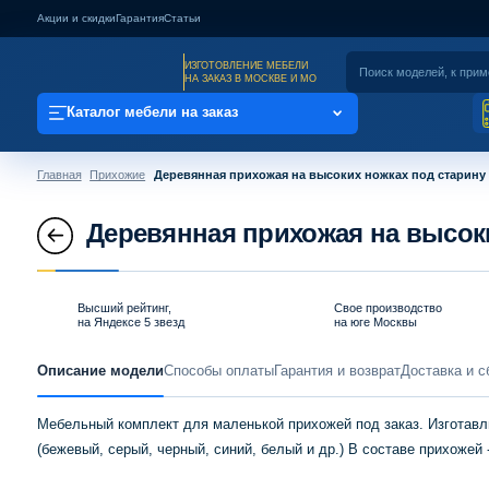
Акции и скидки
Гарантия
Статьи
ИЗГОТОВЛЕНИЕ МЕБЕЛИ
НА ЗАКАЗ В МОСКВЕ И МО
Каталог мебели на заказ
Главная
Прихожие
Деревянная прихожая на высоких ножках под старину
Деревянная прихожая на высоки
Высший рейтинг,
Свое производство
на Яндексе 5 звезд
на юге Москвы
Описание модели
Способы оплаты
Гарантия и возврат
Доставка и с
Мебельный комплект для маленькой прихожей под заказ. Изготавл
(бежевый, серый, черный, синий, белый и др.) В составе прихожей