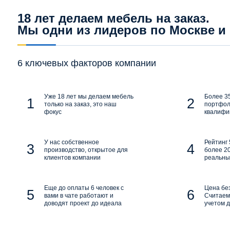
18 лет делаем мебель на заказ.
Мы одни из лидеров по Москве и
6 ключевых факторов компании
Уже 18 лет мы делаем мебель
Более 35
только на заказ, это наш
портфол
фокус
квалифи
У нас собственное
Рейтинг 
производство, открытое для
более 20
клиентов компании
реальны
Еще до оплаты 6 человек с
Цена бе
вами в чате работают и
Считаем 
доводят проект до идеала
учетом д