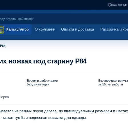
Ваш город:
Калькулятор
О компании
Оплата и доставка
Рассрочка и кр
 P84
х ножках под старину P84
Берем в работу даже
Безупречная репут
безумные идеи
за 15 лет работы
борка
ивается из разных пород дерева, по индивидуальным размерам в цвета
 - низкая тумба и подвесная вешалка для одежды.