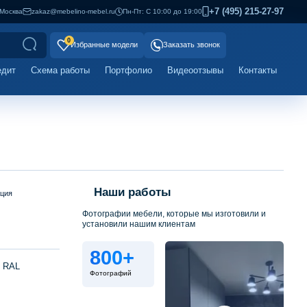
+7 (495) 215-27-97
Москва
zakaz@mebelino-mebel.ru
Пн-Пт: С 10:00 до 19:00
0
Избранные модели
Заказать звонок
едит
Схема работы
Портфолио
Видеоотзывы
Контакты
Наши работы
ация
Фотографии мебели, которые мы изготовили и
установили нашим клиентам
800+
х RAL
Фотографий