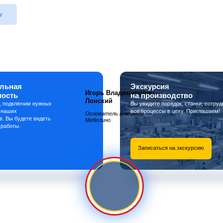
у
льная
Экскурсия
Игорь Владимирович
ность
на производство
Лонский
, подключим нужных
Вы увидите порядок, станки, сотруд
 наших
все процессы в цеху. Приглашаем!
Основатель компании
в. Вы будете видеть
Мебелино
 работы.
Записаться на экскурсию