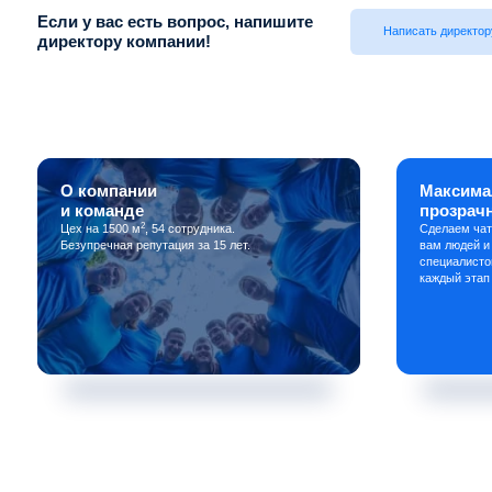
Если у вас есть вопрос, напишите
Написать директор
директору компании!
О компании
Максима
и команде
прозрач
2
Цех на 1500 м
, 54 сотрудника.
Сделаем чат
Безупречная репутация за 15 лет.
вам людей и
специалисто
каждый этап