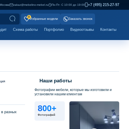
+7 (495) 215-27-97
Москва
zakaz@mebelino-mebel.ru
Пн-Пт: С 10:00 до 19:00
0
Избранные модели
Заказать звонок
едит
Схема работы
Портфолио
Видеоотзывы
Контакты
Наши работы
ация
Фотографии мебели, которые мы изготовили и
установили нашим клиентам
800+
 в разных
Фотографий