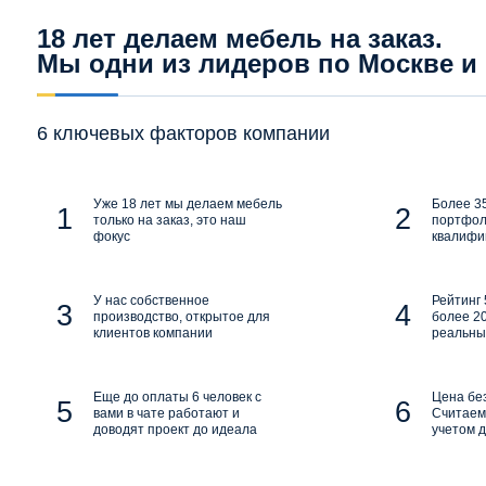
18 лет делаем мебель на заказ.
Мы одни из лидеров по Москве и
6 ключевых факторов компании
Уже 18 лет мы делаем мебель
Более 35
только на заказ, это наш
портфол
фокус
квалифи
У нас собственное
Рейтинг 
производство, открытое для
более 20
клиентов компании
реальны
Еще до оплаты 6 человек с
Цена бе
вами в чате работают и
Считаем 
доводят проект до идеала
учетом д