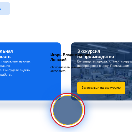
у
льная
Экскурсия
Игорь Владимирович
ность
на производство
Лонский
, подключим нужных
Вы увидите порядок, станки, сотруд
 наших
все процессы в цеху. Приглашаем!
Основатель компании
в. Вы будете видеть
Мебелино
 работы.
Записаться на экскурсию