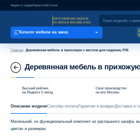
Акции и скидки
Гарантия
Статьи
ИЗГОТОВЛЕНИЕ МЕБЕЛИ
НА ЗАКАЗ В МОСКВЕ И МО
Каталог мебели на заказ
Главная
Деревянная мебель в прихожую с местом для сидения, P36
Деревянная мебель в прихожую 
Высший рейтинг,
Свое производство
на Яндексе 5 звезд
на юге Москвы
Описание модели
Способы оплаты
Гарантия и возврат
Доставка и с
Маленький, но функциональный комплект из распашного шкафа, вы
цветах и размерах.