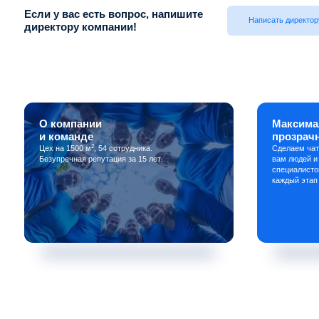
Если у вас есть вопрос, напишите
Написать директор
директору компании!
О компании
Максима
и команде
прозрач
2
Цех на 1500 м
, 54 сотрудника.
Сделаем чат
Безупречная репутация за 15 лет.
вам людей и
специалисто
каждый этап