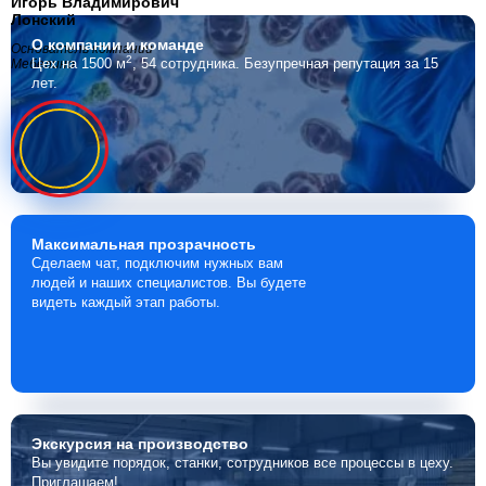
Игорь Владимирович
Лонский
О компании
и команде
Основатель компании
2
Цех на 1500 м
, 54 сотрудника.
Безупречная репутация за 15
Мебелино
лет.
Максимальная
прозрачность
Сделаем чат, подключим нужных вам
людей и наших специалистов. Вы будете
видеть каждый этап работы.
Экскурсия
на производство
Вы увидите порядок, станки, сотрудников все процессы в цеху.
Приглашаем!