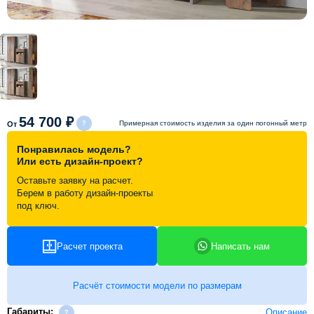
Схема работы
Акции и скидки
Портфолио
54 700 ₽
Примерная стоимость изделия за один погонный метр
От
Видеоотзывы
Понравилась модель?
Или есть дизайн-проект?
Оставьте заявку на расчет.
Статьи
Берем в работу дизайн-проекты
под ключ.
Контакты
Расчет проекта
Написать нам
Расчёт стоимости модели по размерам
Габариты:
Описание