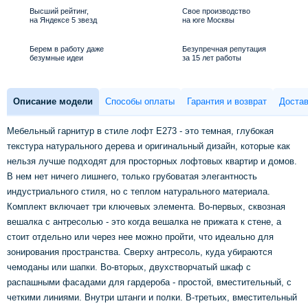
Высший рейтинг,
Свое производство
на Яндексе 5 звезд
на юге Москвы
Берем в работу даже
Безупречная репутация
безумные идеи
за 15 лет работы
Описание модели
Способы оплаты
Гарантия и возврат
Достав
Мебельный гарнитур в стиле лофт Е273 - это темная, глубокая
текстура натурального дерева и оригинальный дизайн, которые как
нельзя лучше подходят для просторных лофтовых квартир и домов.
В нем нет ничего лишнего, только грубоватая элегантность
индустриального стиля, но с теплом натурального материала.
Комплект включает три ключевых элемента. Во-первых, сквозная
вешалка с антресолью - это когда вешалка не прижата к стене, а
стоит отдельно или через нее можно пройти, что идеально для
зонирования пространства. Сверху антресоль, куда убираются
чемоданы или шапки. Во-вторых, двухстворчатый шкаф с
распашными фасадами для гардероба - простой, вместительный, с
четкими линиями. Внутри штанги и полки. В-третьих, вместительный