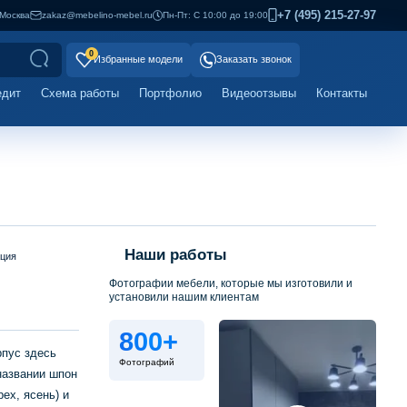
+7 (495) 215-27-97
Москва
zakaz@mebelino-mebel.ru
Пн-Пт: С 10:00 до 19:00
0
Избранные модели
Заказать звонок
едит
Схема работы
Портфолио
Видеоотзывы
Контакты
Наши работы
ация
Фотографии мебели, которые мы изготовили и
установили нашим клиентам
800+
рпус здесь
Фотографий
названии шпон
ех, ясень) и