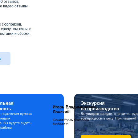
0 отзывов,
е видео отзывы
з сюрпризов.
сразу под ключ, с
оставки и сборки.
у
льная
Экскурсия
Игорь Владимирович
ность
на производство
Лонский
, подключим нужных
Вы увидите порядок, станки, сотруд
 наших
все процессы в цеху. Приглашаем!
Основатель компании
в. Вы будете видеть
Мебелино
 работы.