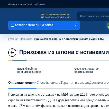
Акции и скидки
Гарантия
Статьи
ИЗГОТОВЛЕНИЕ МЕБЕЛИ
НА ЗАКАЗ В МОСКВЕ И МО
Каталог мебели на заказ
Главная
Прихожие
Прихожая из шпона с вставками из мдф эмали Е159
Прихожая из шпона с вставками
Высший рейтинг,
Свое производство
на Яндексе 5 звезд
на юге Москвы
Описание модели
Способы оплаты
Гарантия и возврат
Доставка и с
Прихожая из шпона с вставками из МДФ эмали E159 - это очень д
сделан из качественного ЛДСП Egger (европейский бренд с отличн
и эмаль? А вот в чём фишка: вставки и некоторые декоративные э