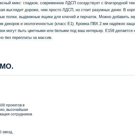
есный микс: гладкое, современное ЛДСП соседствует с благородной тек
я выглядит дороже, чем просто ЛДСП, но стоит разумных денег. В корп
ые полки, выдвижные ящики для ключей и перчаток. Можно добавить зе
м декоров и экологичностью (класс Е1). Кромка ПВХ 2 мм надёжно защ
ки могут быть цветными или белыми под ваш интерьер. E159 делается н
но без переплаты за массив.
 МО.
00 проектов в
ио, высочайшая
кация сотрудников
5 звезд,