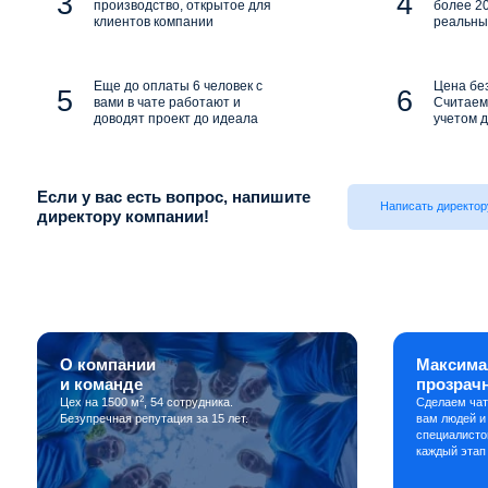
производство, открытое для
более 20
клиентов компании
реальны
Еще до оплаты 6 человек с
Цена бе
вами в чате работают и
Считаем 
доводят проект до идеала
учетом д
Если у вас есть вопрос, напишите
Написать директор
директору компании!
О компании
Максима
и команде
прозрач
2
Цех на 1500 м
, 54 сотрудника.
Сделаем чат
Безупречная репутация за 15 лет.
вам людей и
специалисто
каждый этап