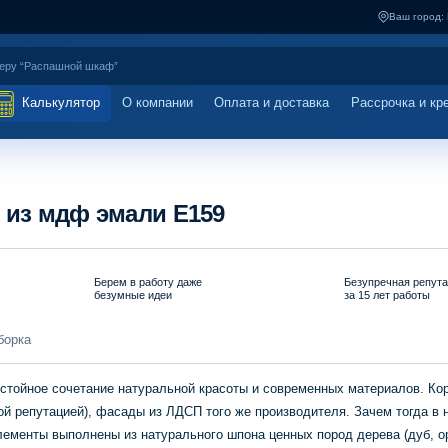
Ваш город:
Калькулятор
О компании
Оплата и доставка
Рассрочка и кр
 из мдф эмали Е159
Берем в работу даже
Безупречная репут
безумные идеи
за 15 лет работы
борка
остойное сочетание натуральной красоты и современных материалов. Ко
ой репутацией), фасады из ЛДСП того же производителя. Зачем тогда в 
лементы выполнены из натурального шпона ценных пород дерева (дуб, ор