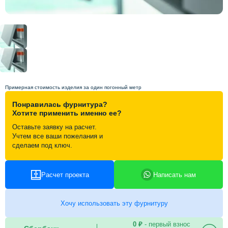
Схема работы
Акции и скидки
Портфолио
Примерная стоимость изделия за один погонный метр
Понравилась фурнитура?
Видеоотзывы
Хотите применить именно ее?
Оставьте заявку на расчет.
Статьи
Учтем все ваши пожелания и
сделаем под ключ.
Контакты
Расчет проекта
Написать нам
Хочу использовать эту фурнитуру
0 ₽
- первый взнос