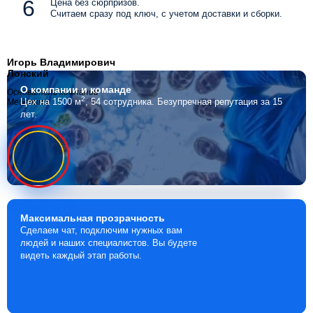
Цена без сюрпризов.
Считаем сразу под ключ, с учетом доставки и сборки.
Игорь Владимирович
Лонский
О компании
и команде
Основатель компании
2
Цех на 1500 м
, 54 сотрудника.
Безупречная репутация за 15
Мебелино
лет.
Максимальная
прозрачность
Сделаем чат, подключим нужных вам
людей и наших специалистов. Вы будете
видеть каждый этап работы.