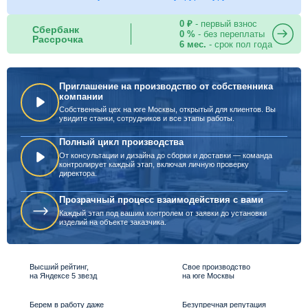
0 ₽
- первый взнос
Сбербанк
0 %
- без переплаты
Рассрочка
6 мес.
- срок пол года
Приглашение на производство от собственника
компании
Собственный цех на юге Москвы, открытый для клиентов. Вы
увидите станки, сотрудников и все этапы работы.
Полный цикл производства
От консультации и дизайна до сборки и доставки — команда
контролирует каждый этап, включая личную проверку
директора.
Прозрачный процесс взаимодействия с вами
Каждый этап под вашим контролем от заявки до установки
изделий на объекте заказчика.
Высший рейтинг,
Свое производство
на Яндексе 5 звезд
на юге Москвы
Берем в работу даже
Безупречная репутация