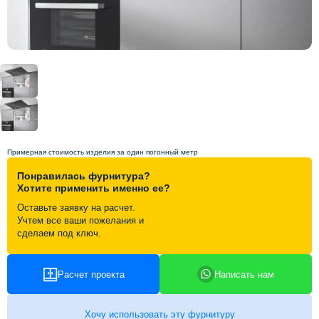
Схема работы
Акции и скидки
Портфолио
Видеоотзывы
Примерная стоимость изделия за один погонный метр
Понравилась фурнитура?
Хотите применить именно ее?
Статьи
Оставьте заявку на расчет.
Учтем все ваши пожелания и
Контакты
сделаем под ключ.
Расчет проекта
Написать нам
Хочу использовать эту фурнитуру