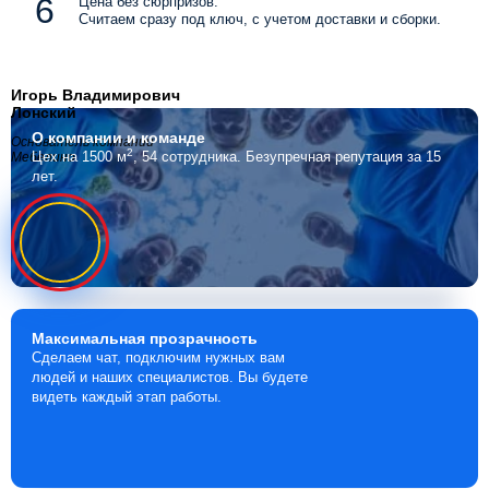
Цена без сюрпризов.
Считаем сразу под ключ, с учетом доставки и сборки.
Игорь Владимирович
Лонский
О компании
и команде
Основатель компании
2
Цех на 1500 м
, 54 сотрудника.
Безупречная репутация за 15
Мебелино
лет.
Максимальная
прозрачность
Сделаем чат, подключим нужных вам
людей и наших специалистов. Вы будете
видеть каждый этап работы.