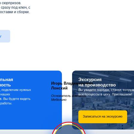
з сюрпризов.
сразу под ключ, с
оставки и сборки.
у
льная
Экскурсия
Игорь Владимирович
ность
на производство
Лонский
, подключим нужных
Вы увидите порядок, станки, сотруд
 наших
все процессы в цеху. Приглашаем!
Основатель компании
в. Вы будете видеть
Мебелино
 работы.
Записаться на экскурсию