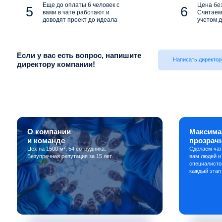
Еще до оплаты 6 человек с
Цена бе
вами в чате работают и
Считаем 
доводят проект до идеала
учетом д
Если у вас есть вопрос, напишите
Написать директор
директору компании!
О компании
Максима
и команде
прозрач
2
Цех на 1500 м
, 54 сотрудника.
Сделаем чат
Безупречная репутация за 15 лет.
вам людей и
специалисто
каждый этап