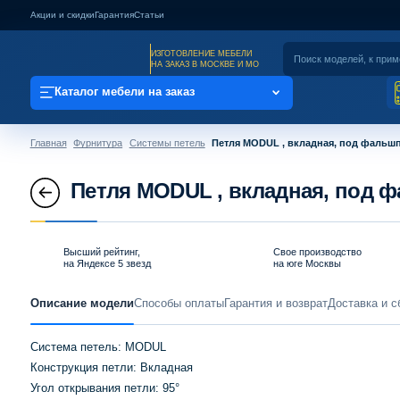
Акции и скидки
Гарантия
Статьи
ИЗГОТОВЛЕНИЕ МЕБЕЛИ
НА ЗАКАЗ В МОСКВЕ И МО
Каталог мебели на заказ
Главная
Фурнитура
Системы петель
Петля MODUL , вкладная, под фальшп
Петля MODUL , вкладная, под ф
Высший рейтинг,
Свое производство
на Яндексе 5 звезд
на юге Москвы
Описание модели
Способы оплаты
Гарантия и возврат
Доставка и с
Система петель: MODUL
Конструкция петли: Вкладная
Угол открывания петли: 95°