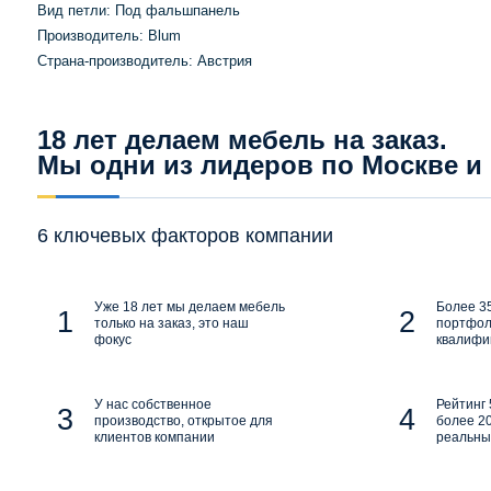
Вид петли: Под фальшпанель
Производитель: Blum
Страна-производитель: Австрия
18 лет делаем мебель на заказ.
Мы одни из лидеров по Москве и
6 ключевых факторов компании
Уже 18 лет мы делаем мебель
Более 35
только на заказ, это наш
портфол
фокус
квалифи
У нас собственное
Рейтинг 
производство, открытое для
более 20
клиентов компании
реальны