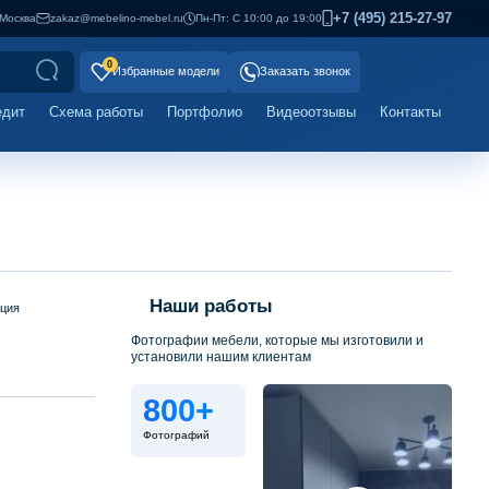
+7 (495) 215-27-97
Москва
zakaz@mebelino-mebel.ru
Пн-Пт: С 10:00 до 19:00
0
Избранные модели
Заказать звонок
едит
Схема работы
Портфолио
Видеоотзывы
Контакты
Наши работы
ация
Фотографии мебели, которые мы изготовили и
установили нашим клиентам
800+
Фотографий