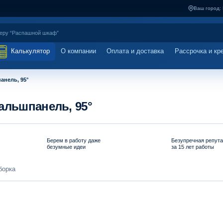
Ваш город:
Калькулятор
О компании
Оплата и доставка
Рассрочка и кр
анель, 95°
альшпанель, 95°
Берем в работу даже
Безупречная репут
безумные идеи
за 15 лет работы
борка