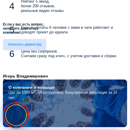
Рейтинг 5 звезд,
более 200 отзывов,
реальные видео отзывы
Если у вас есть вопрос,
Еще до оплаты 6 человек с вами в чате работают и
напишите директору
доводят проект до идеала
компании!
Написать директору
Цена без сюрпризов.
Считаем сразу под ключ, с учетом доставки и сборки.
Игорь Владимирович
Лонский
О компании
и команде
Основатель компании
2
Цех на 1500 м
, 54 сотрудника.
Безупречная репутация за 15
Мебелино
лет.