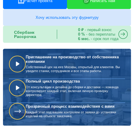
Расчет проекта
Написать нам
Хочу использовать эту фурнитуру
0 ₽
- первый взнос
Сбербанк
0 %
- без переплаты
Рассрочка
6 мес.
- срок пол года
Приглашение на производство от собственника
компании
Собственный цех на юге Москвы, открытый для клиентов. Вы
увидите станки, сотрудников и все этапы работы.
Полный цикл производства
От консультации и дизайна до сборки и доставки — команда
контролирует каждый этап, включая личную проверку
директора.
Прозрачный процесс взаимодействия с вами
Каждый этап под вашим контролем от заявки до установки
изделий на объекте заказчика.