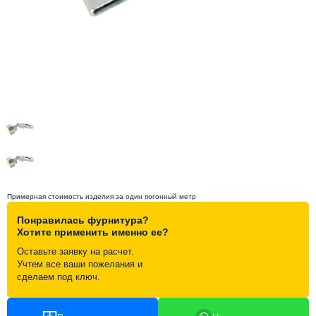
Схема работы
Акции и скидки
Портфолио
Видеоотзывы
Статьи
Примерная стоимость изделия за один погонный метр
Понравилась фурнитура?
Контакты
Хотите применить именно ее?
Оставьте заявку на расчет.
Учтем все ваши пожелания и
сделаем под ключ.