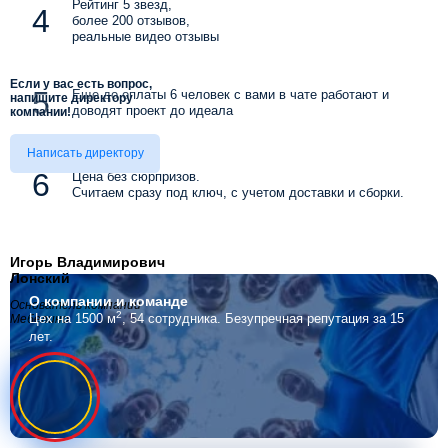
Рейтинг 5 звезд,
более 200 отзывов,
реальные видео отзывы
Если у вас есть вопрос,
Еще до оплаты 6 человек с вами в чате работают и
напишите директору
доводят проект до идеала
компании!
Написать директору
Цена без сюрпризов.
Считаем сразу под ключ, с учетом доставки и сборки.
Игорь Владимирович
Лонский
О компании
и команде
Основатель компании
2
Цех на 1500 м
, 54 сотрудника.
Безупречная репутация за 15
Мебелино
лет.