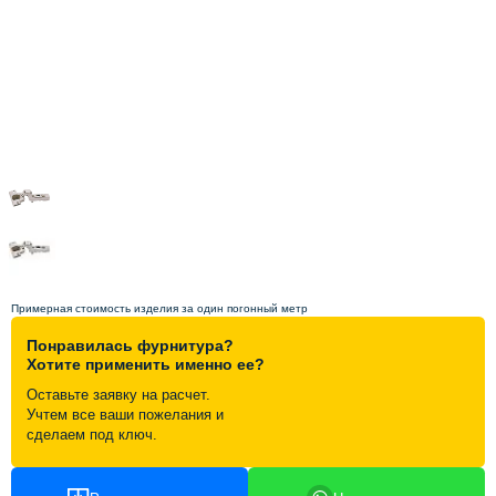
Схема работы
Акции и скидки
Портфолио
Видеоотзывы
Статьи
Примерная стоимость изделия за один погонный метр
Понравилась фурнитура?
Контакты
Хотите применить именно ее?
Оставьте заявку на расчет.
Учтем все ваши пожелания и
сделаем под ключ.