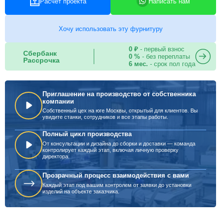
Расчет проекта
Написать нам
Хочу использовать эту фурнитуру
0 ₽
- первый взнос
Сбербанк
0 %
- без переплаты
Рассрочка
6 мес.
- срок пол года
Приглашение на производство от собственника
компании
Собственный цех на юге Москвы, открытый для клиентов. Вы
увидите станки, сотрудников и все этапы работы.
Полный цикл производства
От консультации и дизайна до сборки и доставки — команда
контролирует каждый этап, включая личную проверку
директора.
Прозрачный процесс взаимодействия с вами
Каждый этап под вашим контролем от заявки до установки
изделий на объекте заказчика.