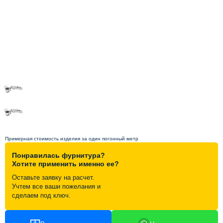
Схема работы
Акции и скидки
Портфолио
Видеоотзывы
Статьи
Примерная стоимость изделия за один погонный метр
Понравилась фурнитура?
Контакты
Хотите применить именно ее?
Оставьте заявку на расчет.
Учтем все ваши пожелания и
сделаем под ключ.