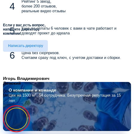
Рейтинг 5 звезд,
более 200 отзывов,
реальные видео отзывы
Если у вас есть вопрос,
Еще до оплаты 6 человек с вами в чате работают и
напишите директору
доводят проект до идеала
компании!
Написать директору
Цена без сюрпризов.
Считаем сразу под ключ, с учетом доставки и сборки.
Игорь Владимирович
Лонский
О компании
и команде
Основатель компании
2
Цех на 1500 м
, 54 сотрудника.
Безупречная репутация за 15
Мебелино
лет.