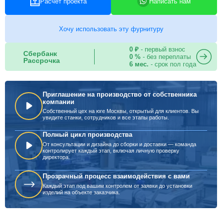
Расчет проекта
Написать нам
Хочу использовать эту фурнитуру
0 ₽
- первый взнос
Сбербанк
0 %
- без переплаты
Рассрочка
6 мес.
- срок пол года
Приглашение на производство от собственника
компании
Собственный цех на юге Москвы, открытый для клиентов. Вы
увидите станки, сотрудников и все этапы работы.
Полный цикл производства
От консультации и дизайна до сборки и доставки — команда
контролирует каждый этап, включая личную проверку
директора.
Прозрачный процесс взаимодействия с вами
Каждый этап под вашим контролем от заявки до установки
изделий на объекте заказчика.