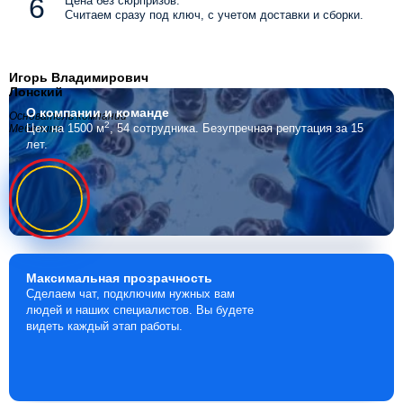
Цена без сюрпризов.
Считаем сразу под ключ, с учетом доставки и сборки.
Игорь Владимирович
Лонский
О компании
и команде
Основатель компании
2
Цех на 1500 м
, 54 сотрудника.
Безупречная репутация за 15
Мебелино
лет.
Максимальная
прозрачность
Сделаем чат, подключим нужных вам
людей и наших специалистов. Вы будете
видеть каждый этап работы.