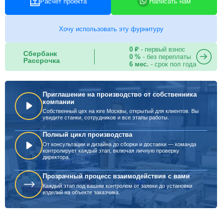
Расчет проекта
Написать нам
Хочу использовать эту фурнитуру
0 ₽
- первый взнос
Сбербанк
0 %
- без переплаты
Рассрочка
6 мес.
- срок пол года
Приглашение на производство от собственника
компании
Собственный цех на юге Москвы, открытый для клиентов. Вы
увидите станки, сотрудников и все этапы работы.
Полный цикл производства
От консультации и дизайна до сборки и доставки — команда
контролирует каждый этап, включая личную проверку
директора.
Прозрачный процесс взаимодействия с вами
Каждый этап под вашим контролем от заявки до установки
изделий на объекте заказчика.