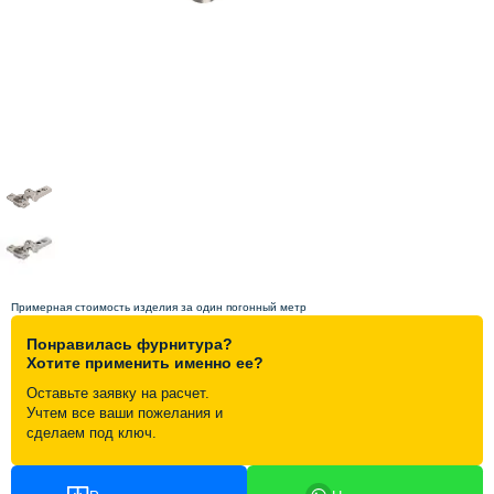
Схема работы
Акции и скидки
Портфолио
Видеоотзывы
Статьи
Примерная стоимость изделия за один погонный метр
Понравилась фурнитура?
Контакты
Хотите применить именно ее?
Оставьте заявку на расчет.
Учтем все ваши пожелания и
сделаем под ключ.