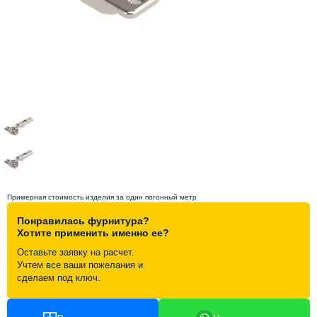
Схема работы
Акции и скидки
Портфолио
Видеоотзывы
Статьи
Примерная стоимость изделия за один погонный метр
Понравилась фурнитура?
Контакты
Хотите применить именно ее?
Оставьте заявку на расчет.
Учтем все ваши пожелания и
сделаем под ключ.