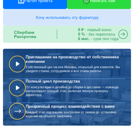
Расчет проекта
Написать нам
Хочу использовать эту фурнитуру
0 ₽
- первый взнос
Сбербанк
0 %
- без переплаты
Рассрочка
6 мес.
- срок пол года
Приглашение на производство от собственника
компании
Собственный цех на юге Москвы, открытый для клиентов. Вы
увидите станки, сотрудников и все этапы работы.
Полный цикл производства
От консультации и дизайна до сборки и доставки — команда
контролирует каждый этап, включая личную проверку
директора.
Прозрачный процесс взаимодействия с вами
Каждый этап под вашим контролем от заявки до установки
изделий на объекте заказчика.