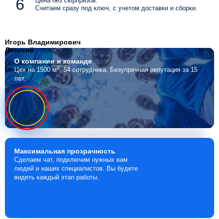
Цена без сюрпризов.
Считаем сразу под ключ, с учетом доставки и сборки.
Игорь Владимирович
Лонский
О компании
и команде
Основатель компании
2
Цех на 1500 м
, 54 сотрудника.
Безупречная репутация за 15
Мебелино
лет.
Максимальная
прозрачность
Сделаем чат, подключим нужных вам
людей и наших специалистов. Вы будете
видеть каждый этап работы.