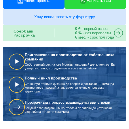
Расчет проекта
Написать нам
Хочу использовать эту фурнитуру
0 ₽
- первый взнос
Сбербанк
0 %
- без переплаты
Рассрочка
6 мес.
- срок пол года
Приглашение на производство от собственника
компании
Собственный цех на юге Москвы, открытый для клиентов. Вы
увидите станки, сотрудников и все этапы работы.
Полный цикл производства
От консультации и дизайна до сборки и доставки — команда
контролирует каждый этап, включая личную проверку
директора.
Прозрачный процесс взаимодействия с вами
Каждый этап под вашим контролем от заявки до установки
изделий на объекте заказчика.