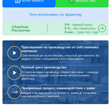
Расчет проекта
Написать нам
Хочу использовать эту фурнитуру
0 ₽
- первый взнос
Сбербанк
0 %
- без переплаты
Рассрочка
6 мес.
- срок пол года
Приглашение на производство от собственника
компании
Собственный цех на юге Москвы, открытый для клиентов. Вы
увидите станки, сотрудников и все этапы работы.
Полный цикл производства
От консультации и дизайна до сборки и доставки — команда
контролирует каждый этап, включая личную проверку
директора.
Прозрачный процесс взаимодействия с вами
Каждый этап под вашим контролем от заявки до установки
изделий на объекте заказчика.