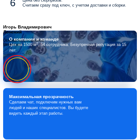
Цена без сюрпризов.
Считаем сразу под ключ, с учетом доставки и сборки.
Игорь Владимирович
Лонский
О компании
и команде
Основатель компании
2
Цех на 1500 м
, 54 сотрудника.
Безупречная репутация за 15
Мебелино
лет.
Максимальная
прозрачность
Сделаем чат, подключим нужных вам
людей и наших специалистов. Вы будете
видеть каждый этап работы.