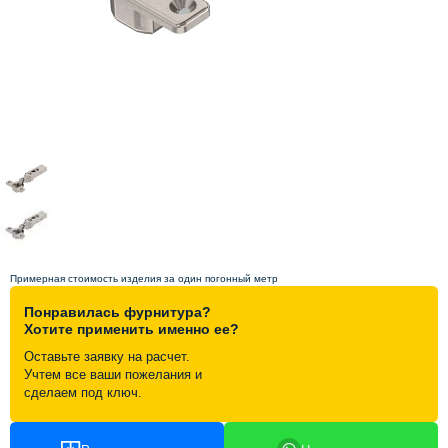
Схема работы
Акции и скидки
Портфолио
Видеоотзывы
Статьи
Примерная стоимость изделия за один погонный метр
Понравилась фурнитура?
Контакты
Хотите применить именно ее?
Оставьте заявку на расчет.
Учтем все ваши пожелания и
сделаем под ключ.