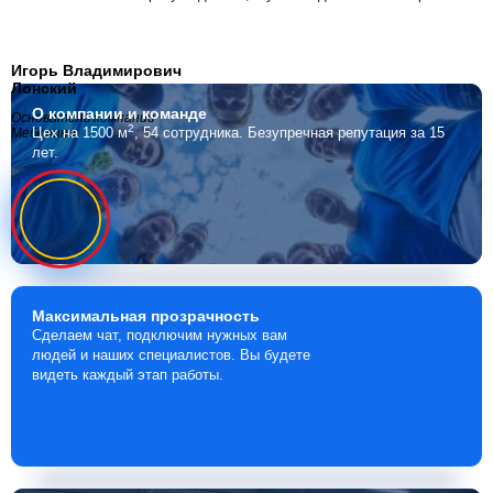
Игорь Владимирович
Лонский
О компании
и команде
Основатель компании
2
Цех на 1500 м
, 54 сотрудника.
Безупречная репутация за 15
Мебелино
лет.
Максимальная
прозрачность
Сделаем чат, подключим нужных вам
людей и наших специалистов. Вы будете
видеть каждый этап работы.