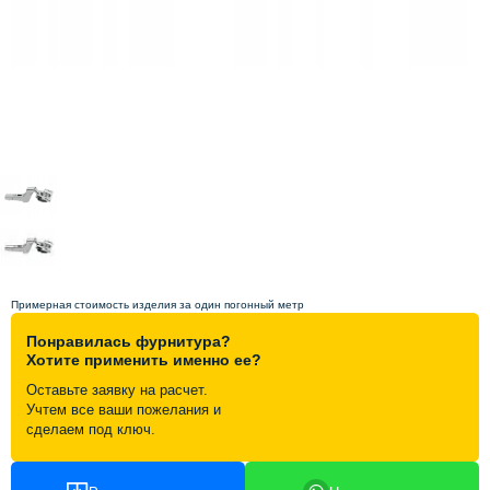
Схема работы
Акции и скидки
Портфолио
Видеоотзывы
Статьи
Примерная стоимость изделия за один погонный метр
Понравилась фурнитура?
Контакты
Хотите применить именно ее?
Оставьте заявку на расчет.
Учтем все ваши пожелания и
сделаем под ключ.