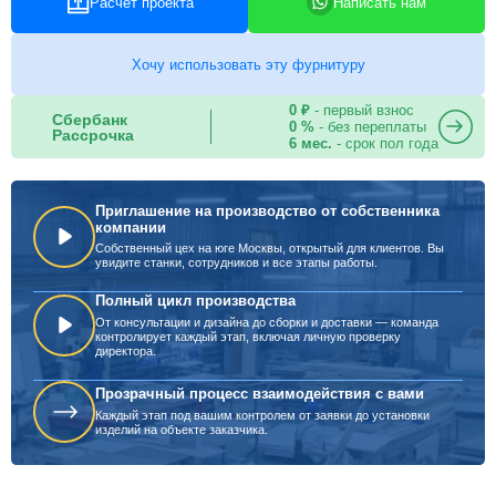
Расчет проекта
Написать нам
Хочу использовать эту фурнитуру
0 ₽
- первый взнос
Сбербанк
0 %
- без переплаты
Рассрочка
6 мес.
- срок пол года
Приглашение на производство от собственника
компании
Собственный цех на юге Москвы, открытый для клиентов. Вы
увидите станки, сотрудников и все этапы работы.
Полный цикл производства
От консультации и дизайна до сборки и доставки — команда
контролирует каждый этап, включая личную проверку
директора.
Прозрачный процесс взаимодействия с вами
Каждый этап под вашим контролем от заявки до установки
изделий на объекте заказчика.