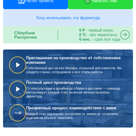
Расчет проекта
Написать нам
Хочу использовать эту фурнитуру
0 ₽
- первый взнос
Сбербанк
0 %
- без переплаты
Рассрочка
6 мес.
- срок пол года
Приглашение на производство от собственника
компании
Собственный цех на юге Москвы, открытый для клиентов. Вы
увидите станки, сотрудников и все этапы работы.
Полный цикл производства
От консультации и дизайна до сборки и доставки — команда
контролирует каждый этап, включая личную проверку
директора.
Прозрачный процесс взаимодействия с вами
Каждый этап под вашим контролем от заявки до установки
изделий на объекте заказчика.