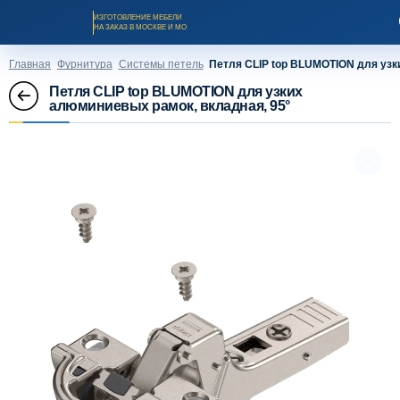
ИЗГОТОВЛЕНИЕ МЕБЕЛИ
НА ЗАКАЗ В МОСКВЕ И МО
Главная
Фурнитура
Системы петель
Петля CLIP top BLUMOTION для узк
Петля CLIP top BLUMOTION для узких
алюминиевых рамок, вкладная, 95°
Заказать звонок
Каталог мебели на заказ
О компании
Оплата и доставка
Рассрочка и кредит