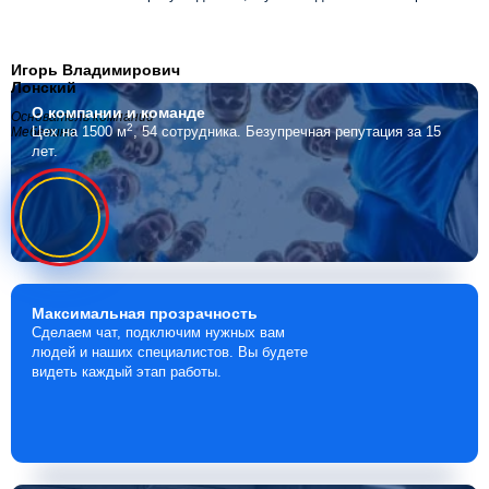
Игорь Владимирович
Лонский
О компании
и команде
Основатель компании
2
Цех на 1500 м
, 54 сотрудника.
Безупречная репутация за 15
Мебелино
лет.
Максимальная
прозрачность
Сделаем чат, подключим нужных вам
людей и наших специалистов. Вы будете
видеть каждый этап работы.