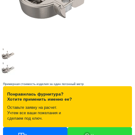
Схема работы
Акции и скидки
Портфолио
Видеоотзывы
Статьи
Примерная стоимость изделия за один погонный метр
Понравилась фурнитура?
Контакты
Хотите применить именно ее?
Оставьте заявку на расчет.
Учтем все ваши пожелания и
сделаем под ключ.