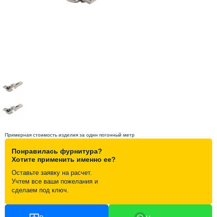
Схема работы
Акции и скидки
Портфолио
Видеоотзывы
Статьи
Примерная стоимость изделия за один погонный метр
Понравилась фурнитура?
Контакты
Хотите применить именно ее?
Оставьте заявку на расчет.
Учтем все ваши пожелания и
сделаем под ключ.