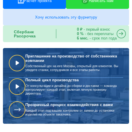
Расчет проекта
Написать нам
Хочу использовать эту фурнитуру
0 ₽
- первый взнос
Сбербанк
0 %
- без переплаты
Рассрочка
6 мес.
- срок пол года
Приглашение на производство от собственника
компании
Собственный цех на юге Москвы, открытый для клиентов. Вы
увидите станки, сотрудников и все этапы работы.
Полный цикл производства
От консультации и дизайна до сборки и доставки — команда
контролирует каждый этап, включая личную проверку
директора.
Прозрачный процесс взаимодействия с вами
Каждый этап под вашим контролем от заявки до установки
изделий на объекте заказчика.