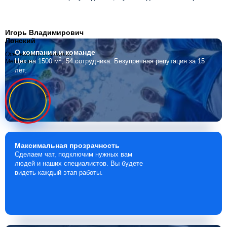
Игорь Владимирович
Лонский
О компании
и команде
Основатель компании
2
Цех на 1500 м
, 54 сотрудника.
Безупречная репутация за 15
Мебелино
лет.
Максимальная
прозрачность
Сделаем чат, подключим нужных вам
людей и наших специалистов. Вы будете
видеть каждый этап работы.