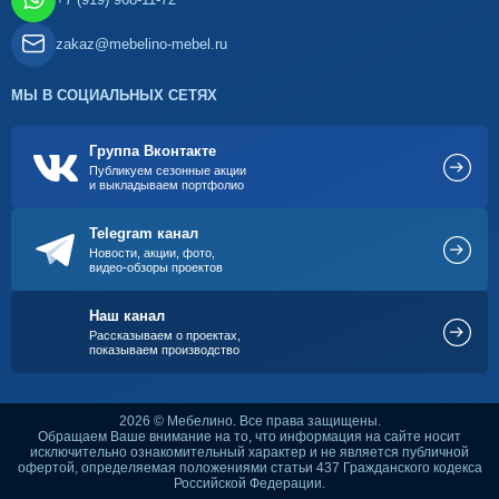
zakaz@mebelino-mebel.ru
МЫ В СОЦИАЛЬНЫХ СЕТЯХ
Группа Вконтакте
Публикуем сезонные акции
и выкладываем портфолио
Telegram канал
Новости, акции, фото,
видео-обзоры проектов
Наш канал
Рассказываем о проектах,
показываем производство
2026 © Мебелино. Все права защищены.
Обращаем Ваше внимание на то, что информация на сайте носит
исключительно ознакомительный характер и не является публичной
офертой, определяемая положениями статьи 437 Гражданского кодекса
Российской Федерации.