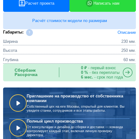
Расчет проекта
Написать нам
Расчёт стоимости модели по размерам
Габариты:
Описание
Ширина
230 мм.
Высота
250 мм.
Глубина
60 мм.
0 ₽
- первый взнос
Сбербанк
0 %
- без переплаты
Рассрочка
6 мес.
- срок пол года
Приглашение на производство от собственника
компании
Собственный цех на юге Москвы, открытый для клиентов. Вы
увидите станки, сотрудников и все этапы работы.
Полный цикл производства
От консультации и дизайна до сборки и доставки — команда
контролирует каждый этап, включая личную проверку
директора.