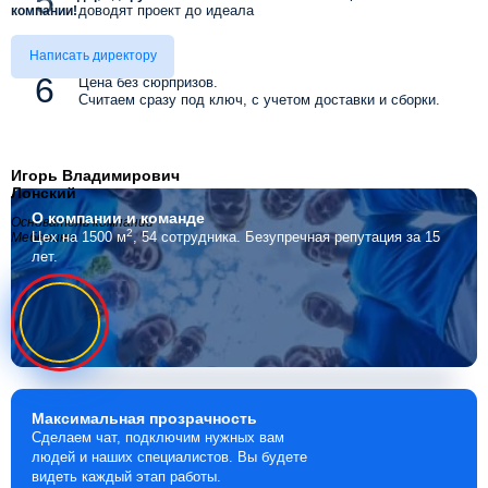
доводят проект до идеала
компании!
Написать директору
Цена без сюрпризов.
Считаем сразу под ключ, с учетом доставки и сборки.
Игорь Владимирович
Лонский
О компании
и команде
Основатель компании
2
Цех на 1500 м
, 54 сотрудника.
Безупречная репутация за 15
Мебелино
лет.
Максимальная
прозрачность
Сделаем чат, подключим нужных вам
людей и наших специалистов. Вы будете
видеть каждый этап работы.