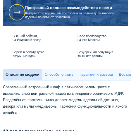
Прозрачный процесс взаимодействия с вами
Каждый этап под вашим контролем от заявки до установки
изделий на объекте заказчика.
Высший рейтинг,
Свое производство
на Яндексе 5 звезд
на юге Москвы
Берем в работу даже
Безупречная репутация
безумные идеи
за 15 лет работы
Описание модели
Способы оплаты
Гарантия и возврат
Достав
Современный встроенный шкаф в сатиновом белом цвете с
выразительной центральной нишей из глянцевого оранжевого МДФ.
Разделённая полками, ниша делает модель идеальной для книг,
декора или мультимедиа-зоны. Гармония функциональности и яркого
дизайна.