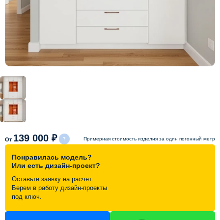
Схема работы
Акции и скидки
Портфолио
Видеоотзывы
Статьи
139 000 ₽
Примерная стоимость изделия за один погонный метр
От
Понравилась модель?
Контакты
Или есть дизайн-проект?
Оставьте заявку на расчет.
Берем в работу дизайн-проекты
под ключ.