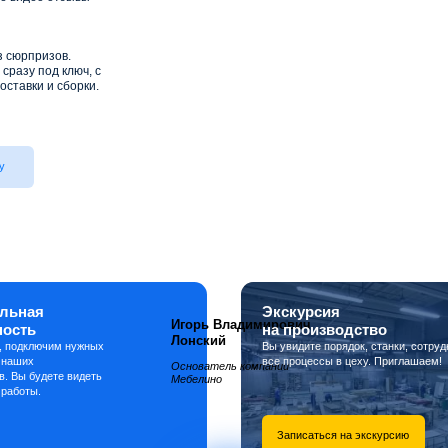
з сюрпризов.
сразу под ключ, с
оставки и сборки.
у
льная
Экскурсия
Игорь Владимирович
ность
на производство
Лонский
, подключим нужных
Вы увидите порядок, станки, сотруд
 наших
все процессы в цеху. Приглашаем!
Основатель компании
в. Вы будете видеть
Мебелино
 работы.
Записаться на экскурсию