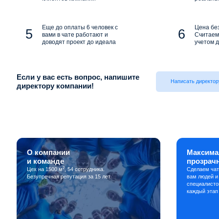
Еще до оплаты 6 человек с
Цена бе
вами в чате работают и
Считаем 
доводят проект до идеала
учетом д
Если у вас есть вопрос, напишите
Написать директор
директору компании!
О компании
Максима
и команде
прозрач
2
Цех на 1500 м
, 54 сотрудника.
Сделаем чат
Безупречная репутация за 15 лет.
вам людей и
специалисто
каждый этап