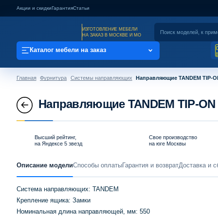
Акции и скидки
Гарантия
Статьи
ИЗГОТОВЛЕНИЕ МЕБЕЛИ
НА ЗАКАЗ В МОСКВЕ И МО
Каталог мебели на заказ
Главная
Фурнитура
Системы направляющих
Направляющие TANDEM TIP-ON
Направляющие TANDEM TIP-ON 5
Высший рейтинг,
Свое производство
на Яндексе 5 звезд
на юге Москвы
Описание модели
Способы оплаты
Гарантия и возврат
Доставка и с
Система направляющих: TANDEM
Крепление ящика: Замки
Номинальная длина направляющей, мм: 550