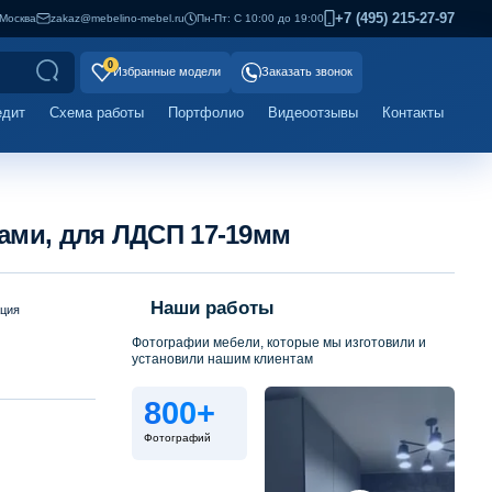
+7 (495) 215-27-97
Москва
zakaz@mebelino-mebel.ru
Пн-Пт: С 10:00 до 19:00
0
Избранные модели
Заказать звонок
едит
Схема работы
Портфолио
Видеоотзывы
Контакты
ами, для ЛДСП 17-19мм
Наши работы
ация
Фотографии мебели, которые мы изготовили и
установили нашим клиентам
800+
Фотографий