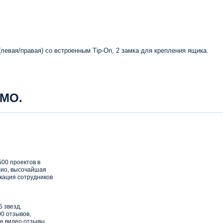
евая/правая) со встроенным Tip-On, 2 замка для крепления ящика.
 МО.
00 проектов в
ио, высочайшая
кация сотрудников
5 звезд,
0 отзывов,
е видео отзывы