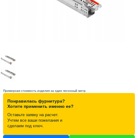
Схема работы
Акции и скидки
Портфолио
Видеоотзывы
Статьи
Примерная стоимость изделия за один погонный метр
Контакты
Понравилась фурнитура?
Хотите применить именно ее?
Оставьте заявку на расчет.
Учтем все ваши пожелания и
сделаем под ключ.