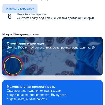
Написать директору
Цена без сюрпризов.
Считаем сразу под ключ, с учетом доставки и сборки.
Игорь Владимирович
Лонский
О компании
и команде
Основатель компании
2
Цех на 1500 м
, 54 сотрудника.
Безупречная репутация за 15
Мебелино
лет.
Максимальная
прозрачность
Сделаем чат, подключим нужных вам
людей и наших специалистов. Вы будете
видеть каждый этап работы.